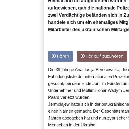
Heimatland tot aufgefunden worden
aufgewiesen, gab die nationale Poliz
zwei Verdächtige befänden sich in 
handele sich um ein ehemaliges Mitgl
Mitarbeiter des ukrainischen Militär
Hören
Hör auf zuzuhören
Die 39-jährige Anastasija Beresowska, die 
Fahndungsliste der internationalen Polizei
gesucht, bei dem Ende Juni im Fürstentum
Unternehmer und Multimillionär Wadym Jerm
Paars verletzt wurden.
Jermolajew hatte sich in der ostukrainisch
einen Namen gemacht. Der Geschäftsmann, 
Jahren abgegeben hat und nun zyprischer St
Menschen in der Ukraine.