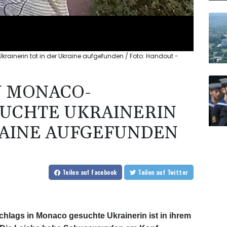
ainerin tot in der Ukraine aufgefunden / Foto: Handout -
N MONACO-
SUCHTE UKRAINERIN
RAINE AUFGEFUNDEN
Teilen
auf Facebook
Teilen
auf Twitter
lags in Monaco gesuchte Ukrainerin ist in ihrem