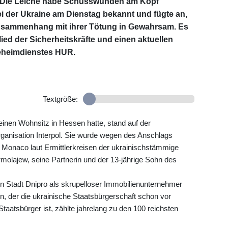
. Die Leiche habe Schusswunden am Kopf
ei der Ukraine am Dienstag bekannt und fügte an,
Zusammenhang mit ihrer Tötung in Gewahrsam. Es
ied der Sicherheitskräfte und einen aktuellen
geheimdienstes HUR.
Textgröße:
einen Wohnsitz in Hessen hatte, stand auf der
organisation Interpol. Sie wurde wegen des Anschlags
 Monaco laut Ermittlerkreisen der ukrainischstämmige
olajew, seine Partnerin und der 13-jährige Sohn des
en Stadt Dnipro als skrupelloser Immobilienunternehmer
der die ukrainische Staatsbürgerschaft schon vor
aatsbürger ist, zählte jahrelang zu den 100 reichsten