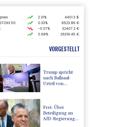
preis
2.31%
4401.3
$
 STOXX 50
0.33%
6523.86
€
X
-0.07%
32407.2
€
0.68%
26319.45
€
USD
0.32%
1.1562
$
0.51%
18659.63
€
VORGESTELLT
AX
1.67%
4068.78
€
Trump spricht
nach Ballsaal-
Urteil von
"nationaler
Schande"
Frei: Über
Beteiligung an
AfD-Regierung
entscheidet nicht