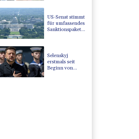
CDU in Sachsen-
Anhalt
US-Senat stimmt
für umfassendes
Sanktionspaket
gegen Russland
Selenskyj
erstmals seit
Beginn von
Ukraine-Krieg in
Serbien - Treffen
mit Vucic