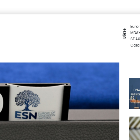
Euro
Börse
MDA
SDAX
Gold
DAX
TecD
EUR/