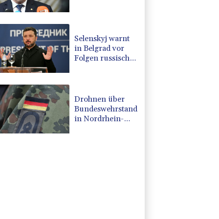
Rumänien und
Bulgarien nahe
Gaspipeline
Selenskyj warnt
in Belgrad vor
Folgen russischer
Angriffe für den
Winter
Drohnen über
Bundeswehrstandort
in Nordrhein-
Westfalen
gesichtet