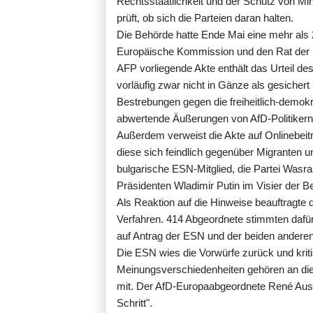
Rechtsstaatlichkeit und der Schutz von Mi
prüft, ob sich die Parteien daran halten.
Die Behörde hatte Ende Mai eine mehr als 
Europäische Kommission und den Rat der Mi
AFP vorliegende Akte enthält das Urteil d
vorläufig zwar nicht in Gänze als gesichert
Bestrebungen gegen die freiheitlich-demokra
abwertende Äußerungen von AfD-Politikern
Außerdem verweist die Akte auf Onlinebeit
diese sich feindlich gegenüber Migranten
bulgarische ESN-Mitglied, die Partei Wasr
Präsidenten Wladimir Putin im Visier der B
Als Reaktion auf die Hinweise beauftragte 
Verfahren. 414 Abgeordnete stimmten dafü
auf Antrag der ESN und der beiden ander
Die ESN wies die Vorwürfe zurück und kritisi
Meinungsverschiedenheiten gehören an die W
mit. Der AfD-Europaabgeordnete René Aust
Schritt".