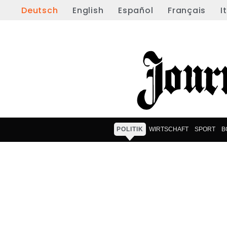
Deutsch
English
Español
Français
I
POLITIK
WIRTSCHAFT
SPORT
B