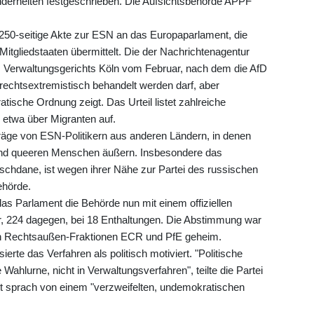
nderheiten festgeschrieben. Die Aufsichtsbehörde APPF
250-seitige Akte zur ESN an das Europaparlament, die
tgliedstaaten übermittelt. Die der Nachrichtenagentur
es Verwaltungsgerichts Köln vom Februar, nach dem die AfD
 rechtsextremistisch behandelt werden darf, aber
tische Ordnung zeigt. Das Urteil listet zahlreiche
 etwa über Migranten auf.
räge von ESN-Politikern aus anderen Ländern, in denen
 und queeren Menschen äußern. Insbesondere das
aschdane, ist wegen ihrer Nähe zur Partei des russischen
ehörde.
das Parlament die Behörde nun mit einem offiziellen
r, 224 dagegen, bei 18 Enthaltungen. Die Abstimmung war
en Rechtsaußen-Fraktionen ECR und PfE geheim.
erte das Verfahren als politisch motiviert. "Politische
ahlurne, nicht in Verwaltungsverfahren", teilte die Partei
 sprach von einem "verzweifelten, undemokratischen