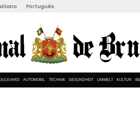
taliano
Português
OULEVARD
AUTOMOBIL
TECHNIK
GESUNDHEIT
UMWELT
KULTUR
B