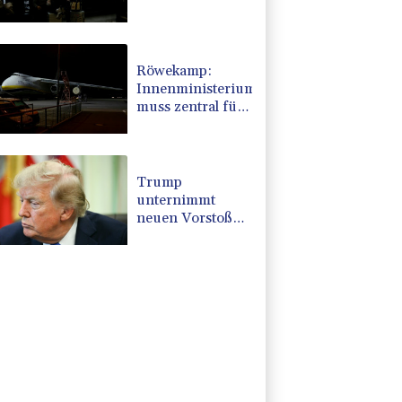
Aktivitäten noch
stärker
überprüfen
Röwekamp:
Innenministerium
muss zentral für
Drohnenabwehr
zuständig sein
Trump
unternimmt
neuen Vorstoß
im Streit um US-
Staatsbürgerschaft