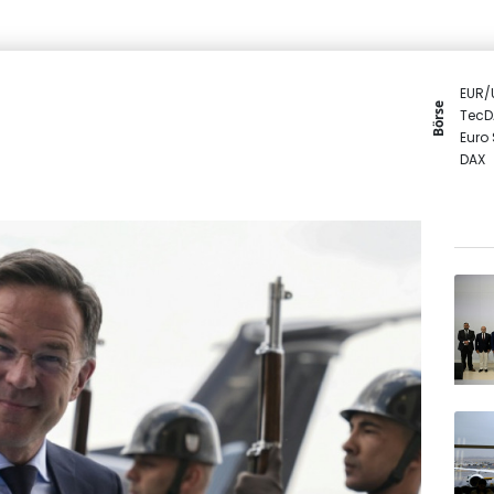
EUR/
Börse
TecD
Euro
DAX
Gold
MDA
SDAX