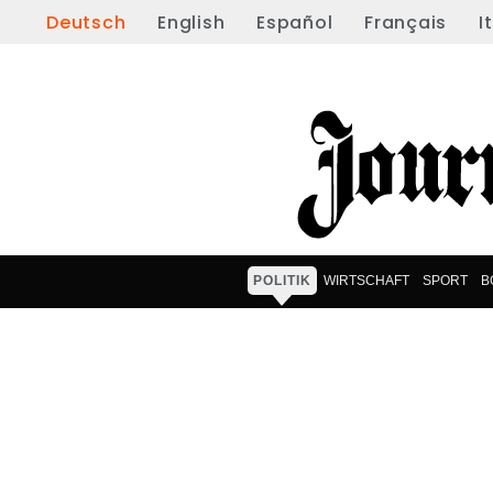
Deutsch
English
Español
Français
I
POLITIK
WIRTSCHAFT
SPORT
B