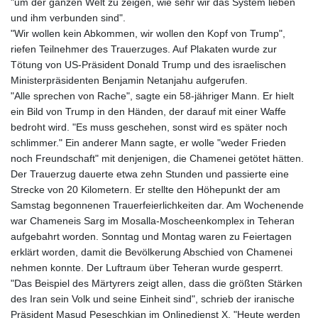
"um der ganzen Welt zu zeigen, wie sehr wir das System lieben
und ihm verbunden sind".
"Wir wollen kein Abkommen, wir wollen den Kopf von Trump",
riefen Teilnehmer des Trauerzuges. Auf Plakaten wurde zur
Tötung von US-Präsident Donald Trump und des israelischen
Ministerpräsidenten Benjamin Netanjahu aufgerufen.
"Alle sprechen von Rache", sagte ein 58-jähriger Mann. Er hielt
ein Bild von Trump in den Händen, der darauf mit einer Waffe
bedroht wird. "Es muss geschehen, sonst wird es später noch
schlimmer." Ein anderer Mann sagte, er wolle "weder Frieden
noch Freundschaft" mit denjenigen, die Chamenei getötet hätten.
Der Trauerzug dauerte etwa zehn Stunden und passierte eine
Strecke von 20 Kilometern. Er stellte den Höhepunkt der am
Samstag begonnenen Trauerfeierlichkeiten dar. Am Wochenende
war Chameneis Sarg im Mosalla-Moscheenkomplex in Teheran
aufgebahrt worden. Sonntag und Montag waren zu Feiertagen
erklärt worden, damit die Bevölkerung Abschied von Chamenei
nehmen konnte. Der Luftraum über Teheran wurde gesperrt.
"Das Beispiel des Märtyrers zeigt allen, dass die größten Stärken
des Iran sein Volk und seine Einheit sind", schrieb der iranische
Präsident Masud Peseschkian im Onlinedienst X. "Heute werden