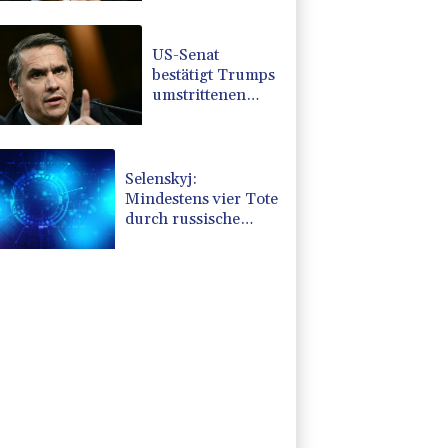
umstrittenen
Justizminister
Blanche
US-Senat
bestätigt Trumps
umstrittenen
Justizminister
Blanche
Selenskyj:
Mindestens vier Tote
durch russische
Angriffe in Region
Kiew