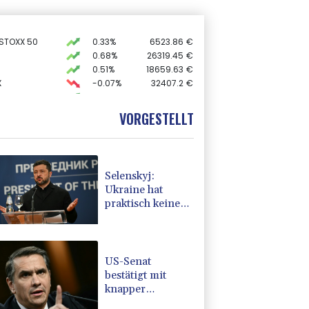
 STOXX 50
0.33%
6523.86
€
0.68%
26319.45
€
0.51%
18659.63
€
X
-0.07%
32407.2
€
AX
1.67%
4068.78
€
preis
2.28%
4399.7
$
VORGESTELLT
USD
0.32%
1.1562
$
Selenskyj:
Ukraine hat
praktisch keine
intakten
Wärmekraftwerke
mehr
US-Senat
bestätigt mit
knapper
Mehrheit Trumps