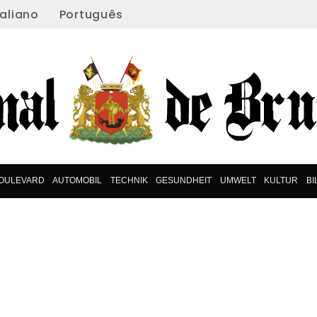
taliano
Português
OULEVARD
AUTOMOBIL
TECHNIK
GESUNDHEIT
UMWELT
KULTUR
B