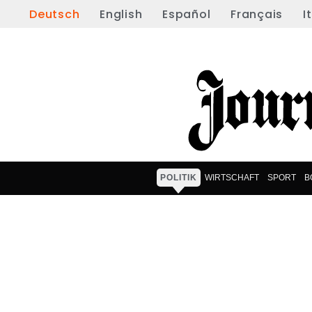
Deutsch
English
Español
Français
I
POLITIK
WIRTSCHAFT
SPORT
B