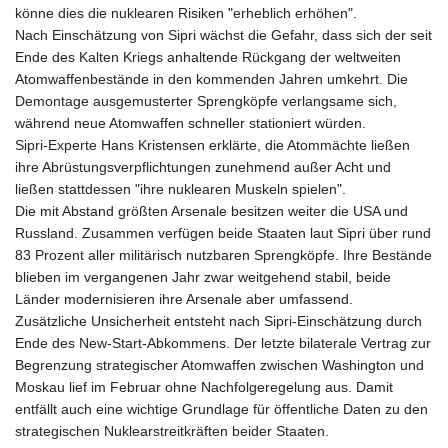
könne dies die nuklearen Risiken "erheblich erhöhen".
Nach Einschätzung von Sipri wächst die Gefahr, dass sich der seit
Ende des Kalten Kriegs anhaltende Rückgang der weltweiten
Atomwaffenbestände in den kommenden Jahren umkehrt. Die
Demontage ausgemusterter Sprengköpfe verlangsame sich,
während neue Atomwaffen schneller stationiert würden.
Sipri-Experte Hans Kristensen erklärte, die Atommächte ließen
ihre Abrüstungsverpflichtungen zunehmend außer Acht und
ließen stattdessen "ihre nuklearen Muskeln spielen".
Die mit Abstand größten Arsenale besitzen weiter die USA und
Russland. Zusammen verfügen beide Staaten laut Sipri über rund
83 Prozent aller militärisch nutzbaren Sprengköpfe. Ihre Bestände
blieben im vergangenen Jahr zwar weitgehend stabil, beide
Länder modernisieren ihre Arsenale aber umfassend.
Zusätzliche Unsicherheit entsteht nach Sipri-Einschätzung durch
Ende des New-Start-Abkommens. Der letzte bilaterale Vertrag zur
Begrenzung strategischer Atomwaffen zwischen Washington und
Moskau lief im Februar ohne Nachfolgeregelung aus. Damit
entfällt auch eine wichtige Grundlage für öffentliche Daten zu den
strategischen Nuklearstreitkräften beider Staaten.