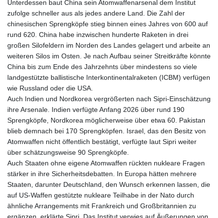
Unterdessen baut China sein Atomwaffenarsenal dem Institut
zufolge schneller aus als jedes andere Land. Die Zahl der
chinesischen Sprengköpfe stieg binnen eines Jahres von 600 auf
rund 620. China habe inzwischen hunderte Raketen in drei
großen Silofeldern im Norden des Landes gelagert und arbeite an
weiteren Silos im Osten. Je nach Aufbau seiner Streitkräfte könnte
China bis zum Ende des Jahrzehnts über mindestens so viele
landgestützte ballistische Interkontinentalraketen (ICBM) verfügen
wie Russland oder die USA.
Auch Indien und Nordkorea vergrößerten nach Sipri-Einschätzung
ihre Arsenale. Indien verfügte Anfang 2026 über rund 190
Sprengköpfe, Nordkorea möglicherweise über etwa 60. Pakistan
blieb demnach bei 170 Sprengköpfen. Israel, das den Besitz von
Atomwaffen nicht öffentlich bestätigt, verfügte laut Sipri weiter
über schätzungsweise 90 Sprengköpfe.
Auch Staaten ohne eigene Atomwaffen rückten nukleare Fragen
stärker in ihre Sicherheitsdebatten. In Europa hätten mehrere
Staaten, darunter Deutschland, den Wunsch erkennen lassen, die
auf US-Waffen gestützte nukleare Teilhabe in der Nato durch
ähnliche Arrangements mit Frankreich und Großbritannien zu
ergänzen, erklärte Sipri. Das Institut verwies auf Äußerungen von