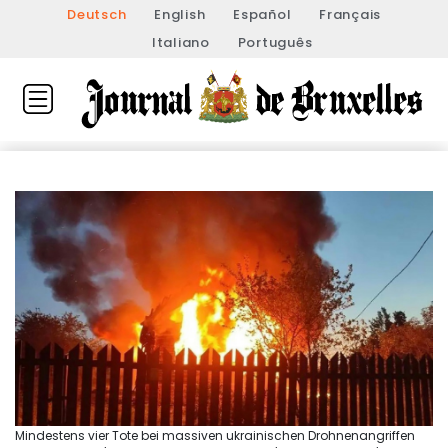
Deutsch
English
Español
Français
Italiano
Português
Mindestens vier Tote bei massiven ukrainischen Drohnenangriffen