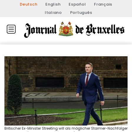
Deutsch
English
Español
Français
Italiano
Português
Britischer Ex-Minister Streeting will als möglicher Starmer-Nachfolger