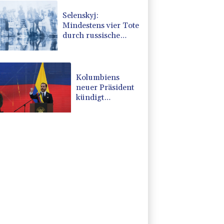
Selenskyj:
Mindestens vier Tote
durch russische
Angriffe in Region
Kiew
Kolumbiens
neuer Präsident
kündigt
"unermüdlichen"
Kampf gegen
Drogengewalt an