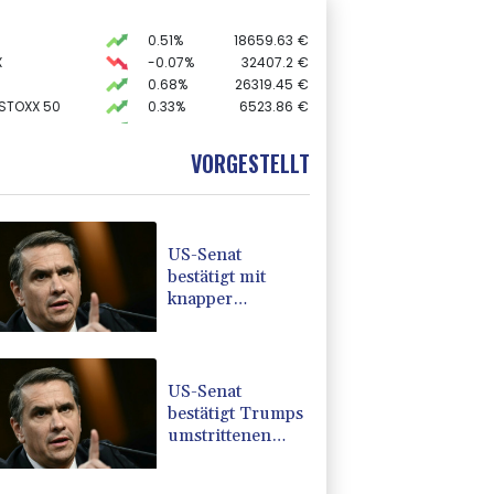
0.51%
18659.63
€
X
-0.07%
32407.2
€
0.68%
26319.45
€
 STOXX 50
0.33%
6523.86
€
AX
1.67%
4068.78
€
preis
2.28%
4399.7
$
VORGESTELLT
USD
0.32%
1.1562
$
US-Senat
bestätigt mit
knapper
Mehrheit Trumps
umstrittenen
Justizminister
Blanche
US-Senat
bestätigt Trumps
umstrittenen
Justizminister
Blanche