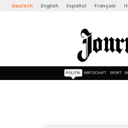
Deutsch
English
Español
Français
I
POLITIK
WIRTSCHAFT
SPORT
B