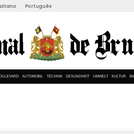
taliano
Português
OULEVARD
AUTOMOBIL
TECHNIK
GESUNDHEIT
UMWELT
KULTUR
B