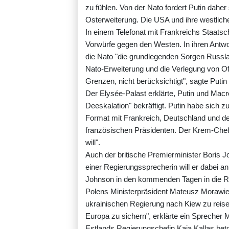
zu fühlen. Von der Nato fordert Putin daher
Osterweiterung. Die USA und ihre westlich
In einem Telefonat mit Frankreichs Staats
Vorwürfe gegen den Westen. In ihren Antwo
die Nato "die grundlegenden Sorgen Russlan
Nato-Erweiterung und die Verlegung von O
Grenzen, nicht berücksichtigt", sagte Put
Der Elysée-Palast erklärte, Putin und Mac
Deeskalation" bekräftigt. Putin habe sich
Format mit Frankreich, Deutschland und der 
französischen Präsidenten. Der Krem-Chef 
will".
Auch der britische Premierminister Boris J
einer Regierungssprecherin will er dabei a
Johnson in den kommenden Tagen in die Re
Polens Ministerpräsident Mateusz Morawie
ukrainischen Regierung nach Kiew zu reise
Europa zu sichern", erklärte ein Sprecher 
Estlands Regierungschefin Kaja Kallas beton