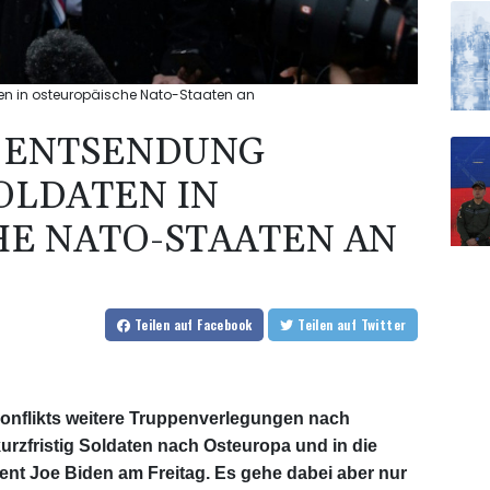
en in osteuropäische Nato-Staaten an
T ENTSENDUNG
OLDATEN IN
E NATO-STAATEN AN
Teilen
auf Facebook
Teilen
auf Twitter
nflikts weitere Truppenverlegungen nach
urzfristig Soldaten nach Osteuropa und in die
ent Joe Biden am Freitag. Es gehe dabei aber nur