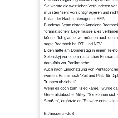
Sie warnte die westlichen Verbündeten vo
müssten "sehr vorsichtig" agieren und nich
Kallas der Nachrichtenagentur AFP.
Bundesaußenministerin Annalena Baerbock 
"dramatischen" Lage müsse alles verhindert
könne. "Ich glaube, wir müssen auch sehr vo
sagte Baerbock bei RTL und NTV.
Biden hatte am Donnerstag in einem Telef
Selenskyj vor einem russischen Einmarsch 
daraufhin vor Panikmache.
Auch nach Einschätzung von Pentagonchef A
werden. Es sei noch "Zeit und Platz für Dip
Truppen abziehen".
Wenn es doch zum Krieg käme, "würde das 
Generalstabschef Milley. "Sie können sich 
Straßen", ergänzte er. "Es wäre entsetzlich
E.Janssens--JdB