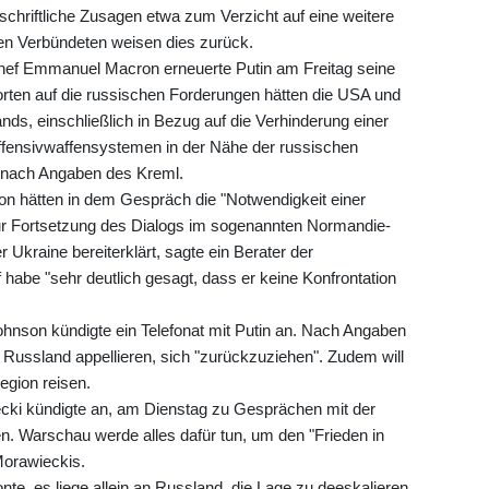
 schriftliche Zusagen etwa zum Verzicht auf eine weitere
en Verbündeten weisen dies zurück.
chef Emmanuel Macron erneuerte Putin am Freitag seine
rten auf die russischen Forderungen hätten die USA und
ds, einschließlich in Bezug auf die Verhinderung einer
ffensivwaffensystemen in der Nähe der russischen
in nach Angaben des Kreml.
ron hätten in dem Gespräch die "Notwendigkeit einer
 zur Fortsetzung des Dialogs im sogenannten Normandie-
Ukraine bereiterklärt, sagte ein Berater der
habe "sehr deutlich gesagt, dass er keine Konfrontation
ohnson kündigte ein Telefonat mit Putin an. Nach Angaben
n Russland appellieren, sich "zurückzuziehen". Zudem will
gion reisen.
cki kündigte an, am Dienstag zu Gesprächen mit der
n. Warschau werde alles dafür tun, um den "Frieden in
Morawieckis.
te, es liege allein an Russland, die Lage zu deeskalieren.