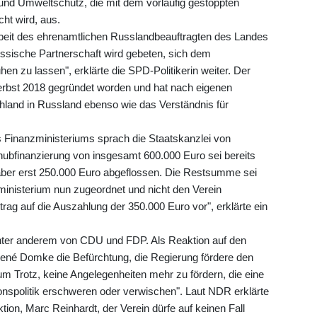
 und Umweltschutz, die mit dem vorläufig gestoppten
ht wird, aus.
eit des ehrenamtlichen Russlandbeauftragten des Landes
ssische Partnerschaft wird gebeten, sich dem
hen zu lassen", erklärte die SPD-Politikerin weiter. Der
m Herbst 2018 gegründet worden und hat nach eigenen
hland in Russland ebenso wie das Verständnis für
inanzministeriums sprach die Staatskanzlei von
ubfinanzierung von insgesamt 600.000 Euro sei bereits
 aber erst 250.000 Euro abgeflossen. Die Restsumme sei
inisterium nun zugeordnet und nicht den Verein
rag auf die Auszahlung der 350.000 Euro vor", erklärte ein
nter anderem von CDU und FDP. Als Reaktion auf den
né Domke die Befürchtung, die Regierung fördere den
m Trotz, keine Angelegenheiten mehr zu fördern, die eine
nspolitik erschweren oder verwischen". Laut NDR erklärte
ion, Marc Reinhardt, der Verein dürfe auf keinen Fall