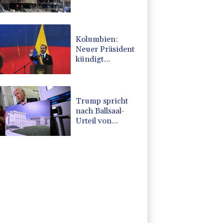
russische
Angriffe in
Region Kiew
Kolumbien:
Neuer Präsident
kündigt
"unermüdlichen"
Kampf gegen
Drogengewalt an
Trump spricht
nach Ballsaal-
Urteil von
"nationaler
Schande"