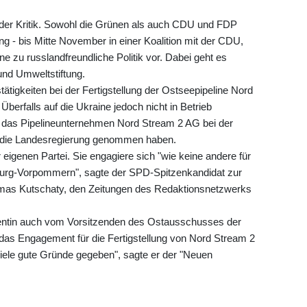
in der Kritik. Sowohl die Grünen als auch CDU und FDP
ng - bis Mitte November in einer Koalition mit der CDU,
ne zu russlandfreundliche Politik vor. Dabei geht es
und Umweltstiftung.
ätigkeiten bei der Fertigstellung der Ostseepipeline Nord
berfalls auf die Ukraine jedoch nicht in Betrieb
 das Pipelineunternehmen Nord Stream 2 AG bei der
uf die Landesregierung genommen haben.
r eigenen Partei. Sie engagiere sich "wie keine andere für
burg-Vorpommern", sagte der SPD-Spitzenkandidat zur
omas Kutschaty, den Zeitungen des Redaktionsnetzwerks
ntin auch vom Vorsitzenden des Ostausschusses der
das Engagement für die Fertigstellung von Nord Stream 2
viele gute Gründe gegeben", sagte er der "Neuen