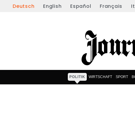
Deutsch
English
Español
Français
I
POLITIK
WIRTSCHAFT
SPORT
B