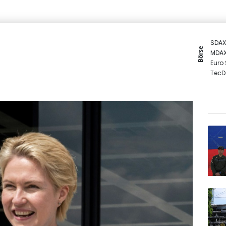
SDAX
Börse
MDA
Euro
TecD
DAX
Gold
EUR/