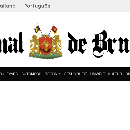
taliano
Português
OULEVARD
AUTOMOBIL
TECHNIK
GESUNDHEIT
UMWELT
KULTUR
B