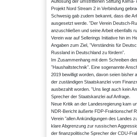
Auflösung der umstrittenen Stiftung Klima-
Projekt Nord Stream 2 in Verbindung gebrac
Schwesig gab zudem bekannt, dass die Arb
ausgesetzt werde. "Der Verein Deutsch-Ru
anzuschließen und seine Arbeit ebenfalls ru
Verein war auf Sellerings Initiative hin i
Angaben zum Ziel, "Verständnis für Deutsc
Russland in Deutschland zu fördern".
Im Zusammenhang mit dem Schreiben des F
"Haushaltstechnik". Eine sogenannte Ansch
2019 bewilligt worden, davon seien bisher
der zuständigen Staatskanzlei vom Finanzm
ausbezahlt worden. "Uns liegt auch kein Ant
Sprecher der Staatskanzlei auf Anfrage.
Neue Kritik an der Landesregierung kam u
NDR-Bericht äußerte FDP-Fraktionschef Re
Verein "allen Ankündigungen des Landes zu
klare Abgrenzung zur russischen Aggressio
der finanzpolitische Sprecher der CDU-Frakt