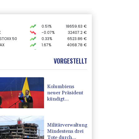
0.51%
18659.63
€
X
-0.07%
32407.2
€
 STOXX 50
0.33%
6523.86
€
AX
1.67%
4068.78
€
0.68%
26319.45
€
preis
2.28%
4399.7
$
VORGESTELLT
USD
0.32%
1.1562
$
Kolumbiens
neuer Präsident
kündigt
"unermüdlichen"
Kampf gegen
Drogengewalt an
Militärverwaltung:
Mindestens drei
Tote durch