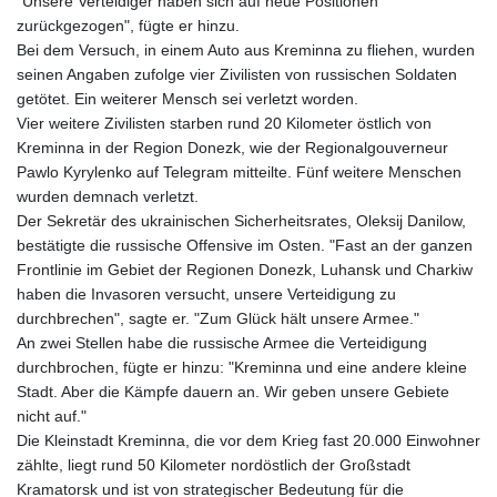
"Unsere Verteidiger haben sich auf neue Positionen
zurückgezogen", fügte er hinzu.
Bei dem Versuch, in einem Auto aus Kreminna zu fliehen, wurden
seinen Angaben zufolge vier Zivilisten von russischen Soldaten
getötet. Ein weiterer Mensch sei verletzt worden.
Vier weitere Zivilisten starben rund 20 Kilometer östlich von
Kreminna in der Region Donezk, wie der Regionalgouverneur
Pawlo Kyrylenko auf Telegram mitteilte. Fünf weitere Menschen
wurden demnach verletzt.
Der Sekretär des ukrainischen Sicherheitsrates, Oleksij Danilow,
bestätigte die russische Offensive im Osten. "Fast an der ganzen
Frontlinie im Gebiet der Regionen Donezk, Luhansk und Charkiw
haben die Invasoren versucht, unsere Verteidigung zu
durchbrechen", sagte er. "Zum Glück hält unsere Armee."
An zwei Stellen habe die russische Armee die Verteidigung
durchbrochen, fügte er hinzu: "Kreminna und eine andere kleine
Stadt. Aber die Kämpfe dauern an. Wir geben unsere Gebiete
nicht auf."
Die Kleinstadt Kreminna, die vor dem Krieg fast 20.000 Einwohner
zählte, liegt rund 50 Kilometer nordöstlich der Großstadt
Kramatorsk und ist von strategischer Bedeutung für die