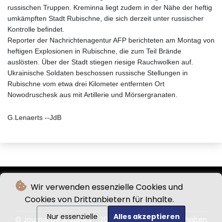
russischen Truppen. Kreminna liegt zudem in der Nähe der heftig
umkämpften Stadt Rubischne, die sich derzeit unter russischer
Kontrolle befindet.
Reporter der Nachrichtenagentur AFP berichteten am Montag von
heftigen Explosionen in Rubischne, die zum Teil Brände
auslösten. Über der Stadt stiegen riesige Rauchwolken auf.
Ukrainische Soldaten beschossen russische Stellungen in
Rubischne vom etwa drei Kilometer entfernten Ort
Nowodruschesk aus mit Artillerie und Mörsergranaten.
G.Lenaerts --JdB
Wir verwenden essenzielle Cookies und
Cookies von Drittanbietern für Inhalte.
Nur essenzielle
Alles akzeptieren
© Journal De Bruxelles - 2026 - Alle Rechte vorbehalten