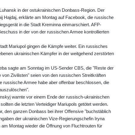
 Luhansk in der ostukrainischen Donbass-Region. Der
j Hajdaj, erklärte am Montag auf Facebook, die russische
iegsgerät in die Stadt Kreminna einmarschiert. AFP-
eschuss in der von der russischen Armee kontrollierten
tadt Mariupol gingen die Kämpfe weiter. Ein russisches
liebenen ukrainischen Kämpfer in der weitgehend zerstörten
leba sagte am Sonntag im US-Sender CBS, die "Reste der
on Zivilisten" seien von den russischen Streitkräften
Die russische Armee habe aber offenbar beschlossen, die
 auszulöschen".
nskyj warnte vor einem Ende der russisch-ukrainischen
sollten die letzten Verteidiger Mariupols getötet werden.
r, den ganzen Donbass bei ihrer Offensive "buchstäblich
Angaben der ukrainischen Vize-Regierungschefin Iryna
am Montag wieder die Öffnung von Fluchtrouten für