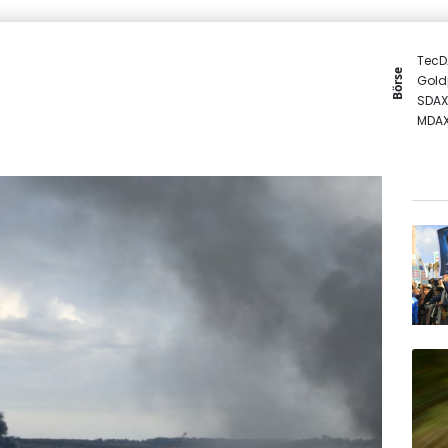
TecD
Börse
Gold
SDAX
MDA
DAX
Euro
EUR/