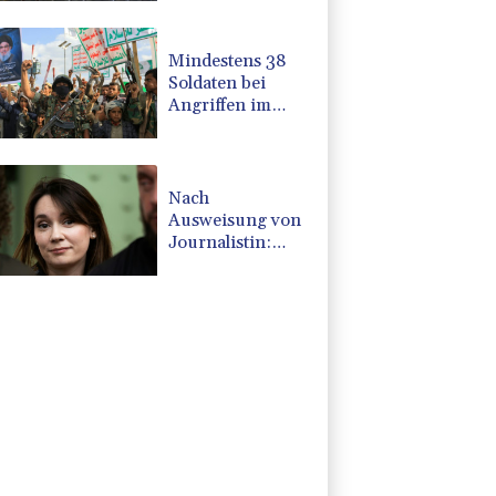
Mindestens 38
Soldaten bei
Angriffen im
Jemen getötet -
Huthis
reklamieren
Attacke
Nach
Ausweisung von
Journalistin:
Russland wirft
Frankreich
"politische
Verfolgung" vor