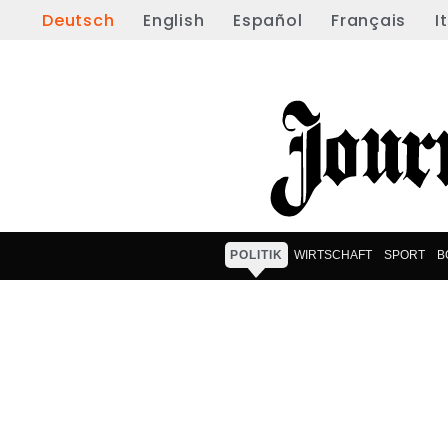
Deutsch
English
Español
Français
I
POLITIK
WIRTSCHAFT
SPORT
B