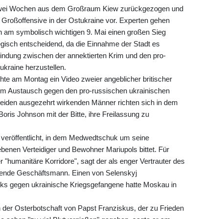
d zwei Wochen aus dem Großraum Kiew zurückgezogen und
 Großoffensive in der Ostukraine vor. Experten gehen
n am symbolisch wichtigen 9. Mai einen großen Sieg
ategisch entscheidend, da die Einnahme der Stadt es
ndung zwischen der annektierten Krim und den pro-
ukraine herzustellen.
hte am Montag ein Video zweier angeblicher britischer
 im Austausch gegen den pro-russischen ukrainischen
 beiden ausgezehrt wirkenden Männer richten sich in dem
oris Johnson mit der Bitte, ihre Freilassung zu
o veröffentlicht, in dem Medwedtschuk um seine
benen Verteidiger und Bewohner Mariupols bittet. Für
"humanitäre Korridore", sagt der als enger Vertrauter des
ltende Geschäftsmann. Einen von Selenskyj
s gegen ukrainische Kriegsgefangene hatte Moskau in
der Osterbotschaft von Papst Franziskus, der zu Frieden