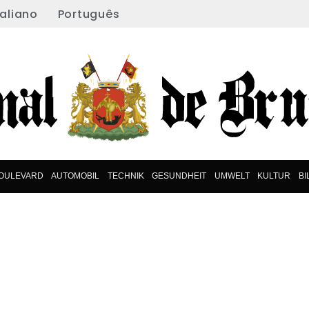
taliano
Português
OULEVARD
AUTOMOBIL
TECHNIK
GESUNDHEIT
UMWELT
KULTUR
B