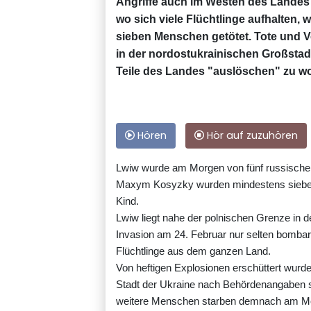
Angriffe auch im Westen des Landes w
wo sich viele Flüchtlinge aufhalten
sieben Menschen getötet. Tote und 
in der nordostukrainischen Großstadt
Teile des Landes "auslöschen" zu wo
Hören
Hör auf zuzuhören
Lwiw wurde am Morgen von fünf russische
Maxym Kosyzky wurden mindestens sieben M
Kind.
Lwiw liegt nahe der polnischen Grenze in 
Invasion am 24. Februar nur selten bombardi
Flüchtlinge aus dem ganzen Land.
Von heftigen Explosionen erschüttert wurd
Stadt der Ukraine nach Behördenangaben 
weitere Menschen starben demnach am Mont