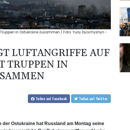
ht Truppen in Ostukraine zusammen / Foto: Yuriy Dyachyshyn -
GT LUFTANGRIFFE AUF
T TRUPPEN IN
USAMMEN
Teilen
auf Facebook
Teilen
auf Twitter
in der Ostukraine hat Russland am Montag seine