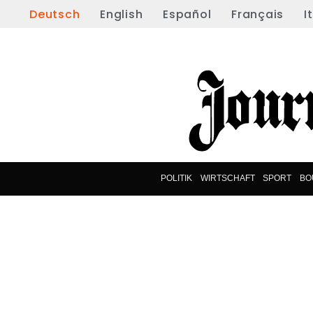
Deutsch
English
Español
Français
I
POLITIK
WIRTSCHAFT
SPORT
BO