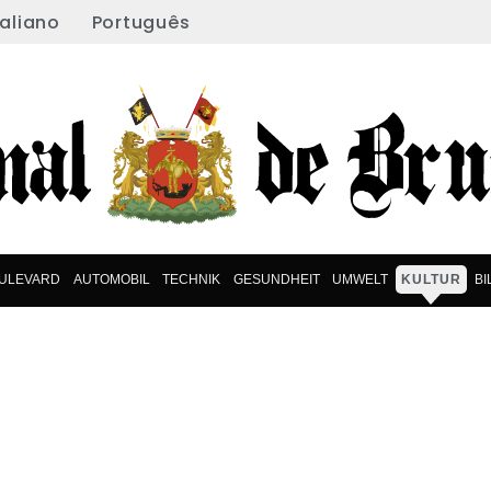
taliano
Português
ULEVARD
AUTOMOBIL
TECHNIK
GESUNDHEIT
UMWELT
KULTUR
B