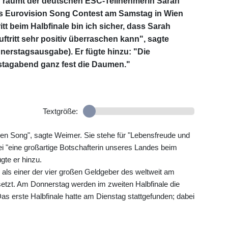
r räumt der deutschen ESC-Teilnehmerin Sarah
s Eurovision Song Contest am Samstag in Wien
itt beim Halbfinale bin ich sicher, dass Sarah
ftritt sehr positiv überraschen kann", sagte
erstagsausgabe). Er fügte hinzu: "Die
tagabend ganz fest die Daumen."
Textgröße:
ollen Song", sagte Weimer. Sie stehe für "Lebensfreude und
 "eine großartige Botschafterin unseres Landes beim
gte er hinzu.
 als einer der vier großen Geldgeber des weltweit am
tzt. Am Donnerstag werden im zweiten Halbfinale die
Das erste Halbfinale hatte am Dienstag stattgefunden; dabei