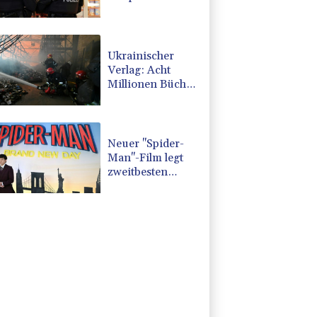
mit Sprache und
Rechtschreibung
Ukrainischer
Verlag: Acht
Millionen Bücher
durch russischen
Angriff verbrannt
Neuer "Spider-
Man"-Film legt
zweitbesten
Kinostart aller
Zeiten hin