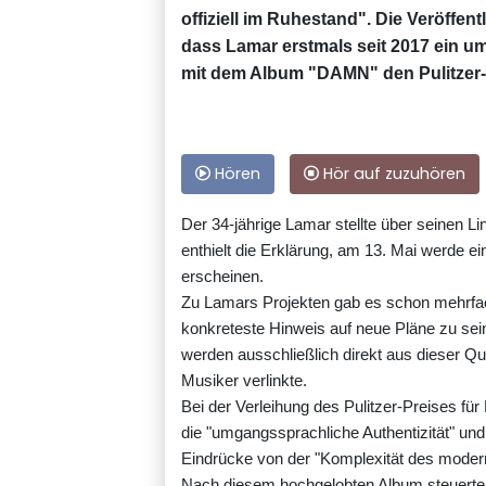
offiziell im Ruhestand". Die Veröffe
dass Lamar erstmals seit 2017 ein umf
mit dem Album "DAMN" den Pulitzer
Hören
Hör auf zuzuhören
Der 34-jährige Lamar stellte über seinen L
enthielt die Erklärung, am 13. Mai werde ei
erscheinen.
Zu Lamars Projekten gab es schon mehrfac
konkreteste Hinweis auf neue Pläne zu sein
werden ausschließlich direkt aus dieser Que
Musiker verlinkte.
Bei der Verleihung des Pulitzer-Preises fü
die "umgangssprachliche Authentizität" und
Eindrücke von der "Komplexität des moder
Nach diesem hochgelobten Album steuerte