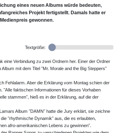
ntlichung eines neuen Albums würde bedeuten,
angreiches Projekt fertigstellt. Damals hatte er
-Medienpreis gewonnen.
Textgröße:
ink eine Verbindung zu zwei Ordnern her. Einer der Ordner
n Album mit dem Titel "Mr. Morale and the Big Steppers"
h Fehlalarm. Aber die Erklärung vom Montag schien der
. "Alle faktischen Informationen für dieses Vorhaben
lle stammen", hieß es in der Erklärung, auf die der
r Lamars Album "DAMN" hatte die Jury erklärt, sie zeichne
 die "rhythmische Dynamik" aus, die es erlaubten,
nen afro-amerikanischen Lebens zu gewinnen".
 der Rapper Songs zu verschiedenen Projekten wie dem