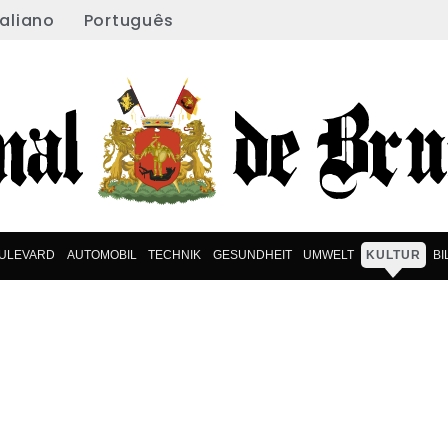
taliano
Português
ULEVARD
AUTOMOBIL
TECHNIK
GESUNDHEIT
UMWELT
KULTUR
B