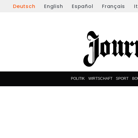
Deutsch
English
Español
Français
I
POLITIK
WIRTSCHAFT
SPORT
BO