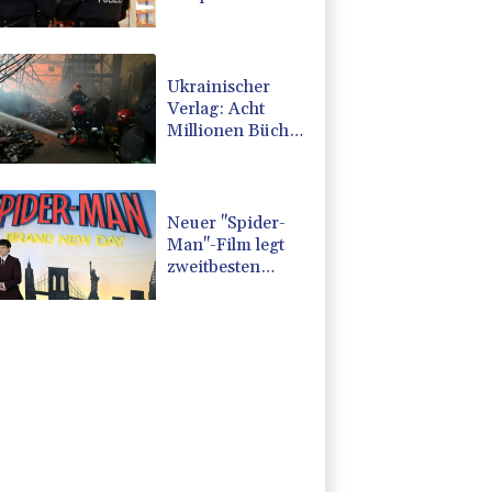
mit Sprache und
Rechtschreibung
Ukrainischer
Verlag: Acht
Millionen Bücher
durch russischen
Angriff verbrannt
Neuer "Spider-
Man"-Film legt
zweitbesten
Kinostart aller
Zeiten hin