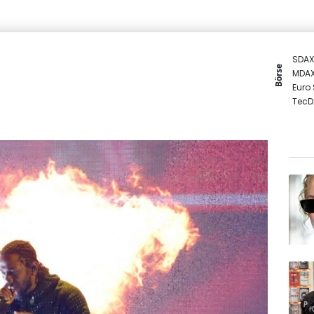
SDAX
Börse
MDA
Euro
TecD
DAX
Gold
EUR/