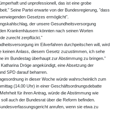
ümperhaft und unprofessionell, das ist eine grobe
eit." Seine Partei erwarte von der Bundesregierung, "dass
hwerwiegenden Gesetzes ermöglicht".
ngskahlschlag, der unsere Gesundheitsversorgung
in den Krankenhäusern könnten nach seinen Worten
e zurecht zerpflückt."
heitsversorgung im Eilverfahren durchpeitschen will, wird
e keinen Anlass, diesem Gesetz zuzustimmen, ich sehe
che im Bundestag überhaupt zur Abstimmung zu bringen."
n Katharina Dröge angekündigt, eine Absetzung der
und SPD darauf beharren.
Tagesordnung in dieser Woche würde wahrscheinlich zum
mittag (14.00 Uhr) in einer Geschäftsordnungsdebatte
hrheit für ihren Antrag, würde die Abstimmung wie
 soll auch der Bundesrat über die Reform befinden.
undesverfassungsgericht anrufen, wenn sie etwa zu