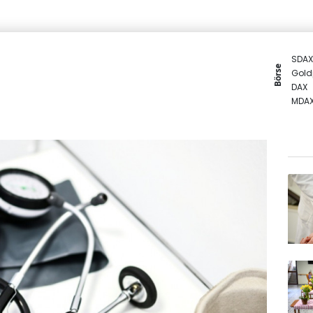
SDAX
Börse
Gold
DAX
MDA
TecD
Euro
EUR/