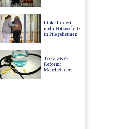
Zuspruch für
Kritik an
geplanter Reform
Linke fordert
mehr Hitzeschutz
in Pflegeheimen
Trotz GKV-
Reform:
Mehrheit der
Deutschen glaubt
nicht an stabile
Beiträge