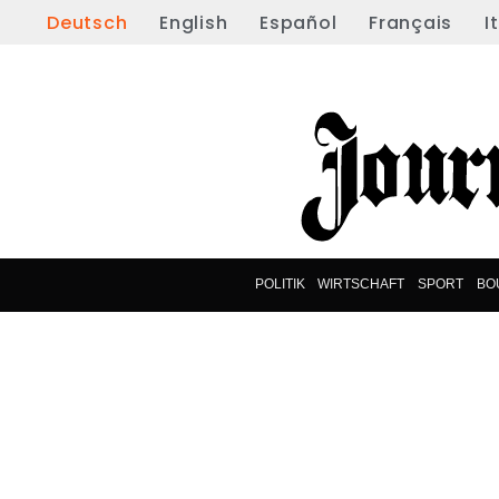
Deutsch
English
Español
Français
I
POLITIK
WIRTSCHAFT
SPORT
BO