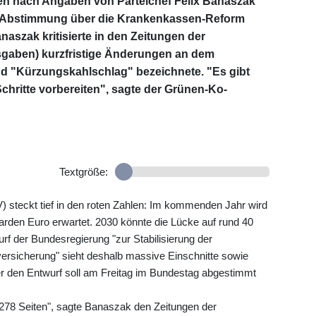
n nach Angaben von Parteichef Felix Banaszak
e Abstimmung über die Krankenkassen-Reform
aszak kritisierte in den Zeitungen der
gaben) kurzfristige Änderungen an dem
nd "Kürzungskahlschlag" bezeichnete. "Es gibt
Schritte vorbereiten", sagte der Grünen-Ko-
Textgröße:
 steckt tief in den roten Zahlen: Im kommenden Jahr wird
iarden Euro erwartet. 2030 könnte die Lücke auf rund 40
rf der Bundesregierung "zur Stabilisierung der
versicherung" sieht deshalb massive Einschnitte sowie
ber den Entwurf soll am Freitag im Bundestag abgestimmt
 278 Seiten", sagte Banaszak den Zeitungen der