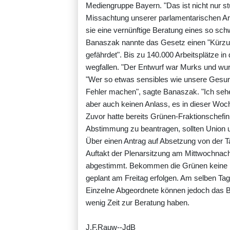
Mediengruppe Bayern. "Das ist nicht nur st
Missachtung unserer parlamentarischen Arb
sie eine vernünftige Beratung eines so sc
Banaszak nannte das Gesetz einen "Kürzu
gefährdet". Bis zu 140.000 Arbeitsplätze 
wegfallen. "Der Entwurf war Murks und wurd
"Wer so etwas sensibles wie unsere Gesund
Fehler machen", sagte Banaszak. "Ich seh
aber auch keinen Anlass, es in dieser Wo
Zuvor hatte bereits Grünen-Fraktionschefi
Abstimmung zu beantragen, sollten Union 
Über einen Antrag auf Absetzung von der 
Auftakt der Plenarsitzung am Mittwochnach
abgestimmt. Bekommen die Grünen keine Me
geplant am Freitag erfolgen. Am selben Tag
Einzelne Abgeordnete können jedoch das B
wenig Zeit zur Beratung haben.
J.F.Rauw--JdB