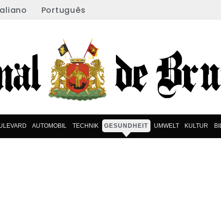
taliano
Português
ULEVARD
AUTOMOBIL
TECHNIK
GESUNDHEIT
UMWELT
KULTUR
B