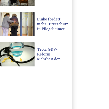
Zuspruch für
Kritik an
geplanter Reform
Linke fordert
mehr Hitzeschutz
in Pflegeheimen
Trotz GKV-
Reform:
Mehrheit der
Deutschen glaubt
nicht an stabile
Beiträge