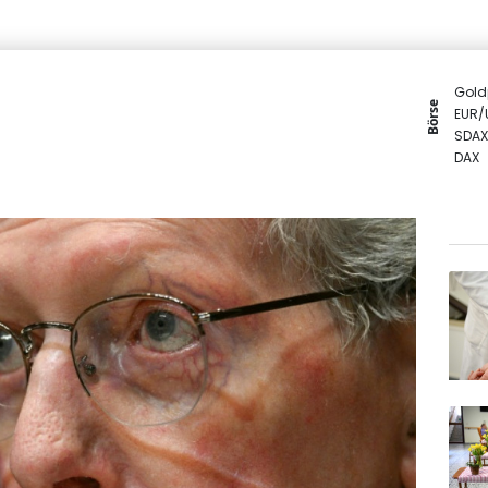
Gold
Börse
EUR/
SDAX
DAX
MDA
Euro
TecD