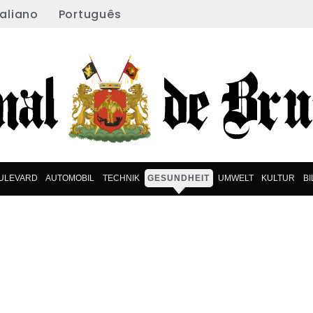
taliano
Português
ULEVARD
AUTOMOBIL
TECHNIK
GESUNDHEIT
UMWELT
KULTUR
B