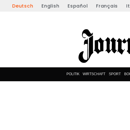
Deutsch
English
Español
Français
I
POLITIK
WIRTSCHAFT
SPORT
BO