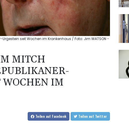
r-Urgestein seit Wochen im Krankenhaus / Foto: Jim WATSON -
UM MITCH
EPUBLIKANER-
T WOCHEN IM
Teilen
auf Facebook
Teilen
auf Twitter