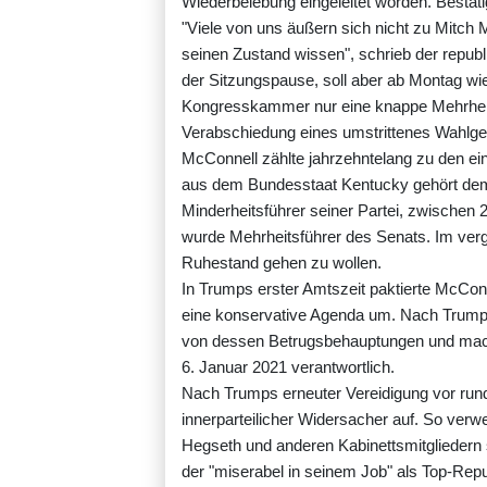
Wiederbelebung eingeleitet worden. Bestäti
"Viele von uns äußern sich nicht zu Mitch 
seinen Zustand wissen", schrieb der republ
der Sitzungspause, soll aber ab Montag wi
Kongresskammer nur eine knappe Mehrheit 
Verabschiedung eines umstrittenes Wahlge
McConnell zählte jahrzehntelang zu den ein
aus dem Bundesstaat Kentucky gehört dem 
Minderheitsführer seiner Partei, zwischen 
wurde Mehrheitsführer des Senats. Im ver
Ruhestand gehen zu wollen.
In Trumps erster Amtszeit paktierte McCo
eine konservative Agenda um. Nach Trumps
von dessen Betrugsbehauptungen und mach
6. Januar 2021 verantwortlich.
Nach Trumps erneuter Vereidigung vor run
innerparteilicher Widersacher auf. So verw
Hegseth und anderen Kabinettsmitgliedern 
der "miserabel in seinem Job" als Top-Rep