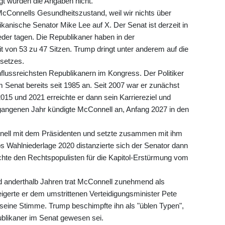
gt wurden die Angaben nicht.
McConnells Gesundheitszustand, weil wir nichts über
ikanische Senator Mike Lee auf X. Der Senat ist derzeit in
eder tagen. Die Republikaner haben in der
von 53 zu 47 Sitzen. Trump dringt unter anderem auf die
setzes.
flussreichsten Republikanern im Kongress. Der Politiker
Senat bereits seit 1985 an. Seit 2007 war er zunächst
2015 und 2021 erreichte er dann sein Karriereziel und
gangenen Jahr kündigte McConnell an, Anfang 2027 in den
nnell mit dem Präsidenten und setzte zusammen mit ihm
 Wahlniederlage 2020 distanzierte sich der Senator dann
te den Rechtspopulisten für die Kapitol-Erstürmung vom
d anderthalb Jahren trat McConnell zunehmend als
eigerte er dem umstrittenen Verteidigungsminister Pete
seine Stimme. Trump beschimpfte ihn als "üblen Typen",
ublikaner im Senat gewesen sei.