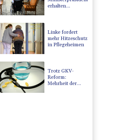
erhalten
Zuspruch für
Kritik an
geplanter Reform
Linke fordert
mehr Hitzeschutz
in Pflegeheimen
Trotz GKV-
Reform:
Mehrheit der
Deutschen glaubt
nicht an stabile
Beiträge