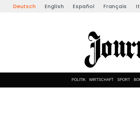
Deutsch
English
Español
Français
I
POLITIK
WIRTSCHAFT
SPORT
BO