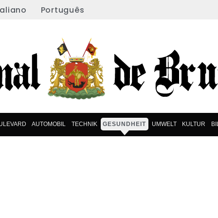
taliano
Português
ULEVARD
AUTOMOBIL
TECHNIK
GESUNDHEIT
UMWELT
KULTUR
B