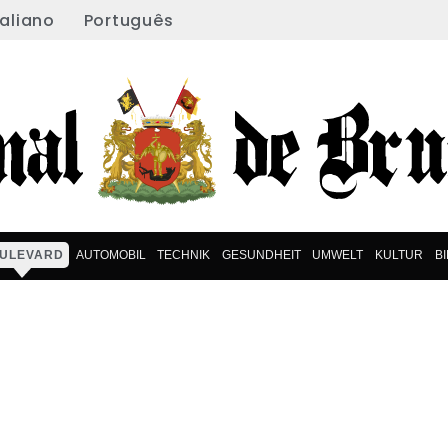
taliano
Português
ULEVARD
AUTOMOBIL
TECHNIK
GESUNDHEIT
UMWELT
KULTUR
B