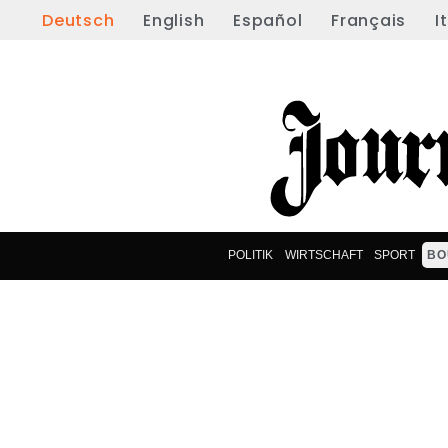
Deutsch
English
Español
Français
I
POLITIK
WIRTSCHAFT
SPORT
BO