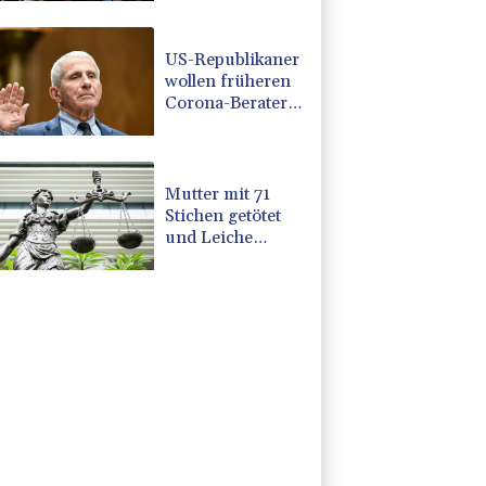
Damaskus
explodiert
US-Republikaner
wollen früheren
Corona-Berater
Fauci vor Gericht
stellen lassen
Mutter mit 71
Stichen getötet
und Leiche
zerstückelt:
Mann muss in
Psychiatrie