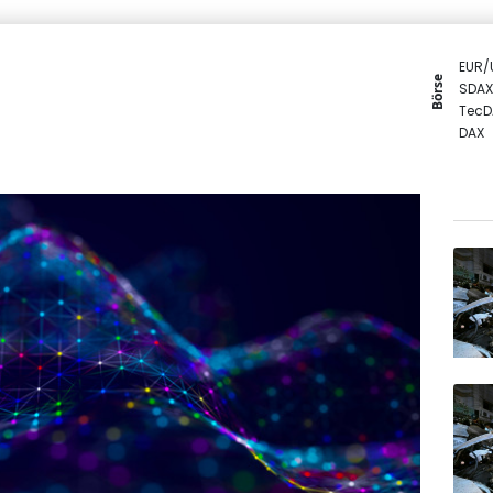
EUR/
Börse
SDAX
TecD
DAX
Euro
Gold
MDA