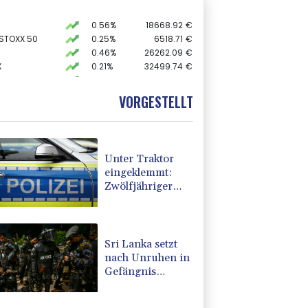
0.56%
18668.92
€
 STOXX 50
0.25%
6518.71
€
0.46%
26262.09
€
X
0.21%
32499.74
€
AX
1.77%
4073.17
€
preis
1.37%
4359.2
$
VORGESTELLT
USD
-0.02%
1.1523
$
Unter Traktor
eingeklemmt:
Zwölfjähriger
stirbt in
Nordrhein-
Westfalen
Sri Lanka setzt
nach Unruhen in
Gefängnis
Soldaten ein