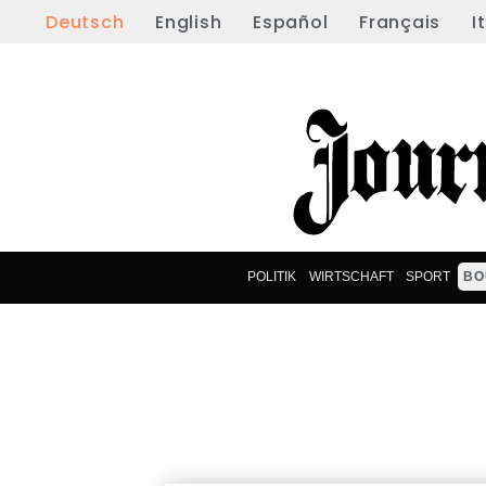
Deutsch
English
Español
Français
I
POLITIK
WIRTSCHAFT
SPORT
BO