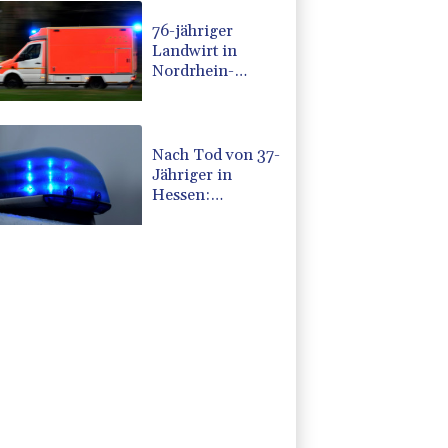
76-jähriger
Landwirt in
Nordrhein-
Westfalen von
Traktor überrollt
und getötet
Nach Tod von 37-
Jähriger in
Hessen:
Tatverdächtiger
wieder auf
freiem Fuß