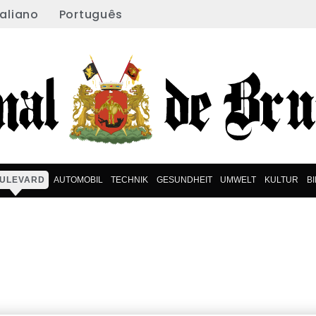
taliano
Português
ULEVARD
AUTOMOBIL
TECHNIK
GESUNDHEIT
UMWELT
KULTUR
B