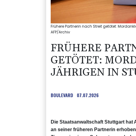
Frühere Partnerin nach Streit getötet: Mordank
AFP/Archiv
FRÜHERE PARTN
GETÖTET: MORD
JÄHRIGEN IN S
BOULEVARD
07.07.2026
Die Staatsanwaltschaft Stuttgart ha
an seiner früheren Partnerin erhoben.