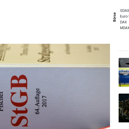
SDAX
Börse
Euro
DAX
MDA
TecD
Gold
EUR/