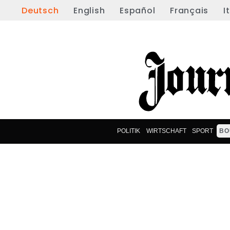
Deutsch
English
Español
Français
I
POLITIK
WIRTSCHAFT
SPORT
BO