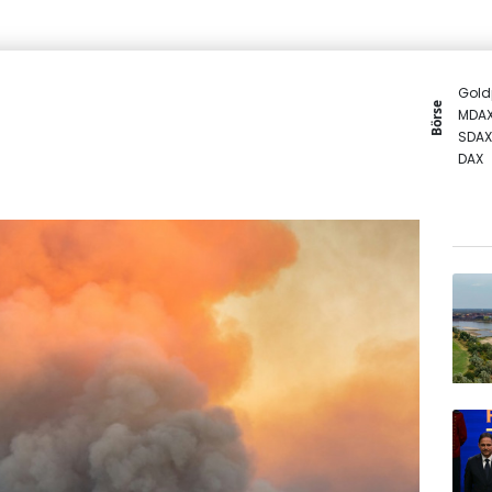
Gold
Börse
MDA
SDAX
DAX
TecD
Euro
EUR/