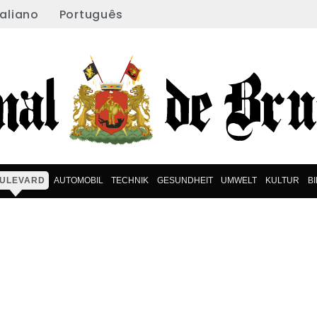
taliano
Português
ULEVARD
AUTOMOBIL
TECHNIK
GESUNDHEIT
UMWELT
KULTUR
B