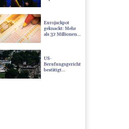
Kolumbiens
Präsident
vereidigt
Eurojackpot
geknackt: Mehr
als 32 Millionen
Euro gehen nach
Nordrhein-
Westfalen
US-
Berufungsgericht
bestätigt
Aussetzung von
Trumps
umstrittenen
Ballsaal-Plänen