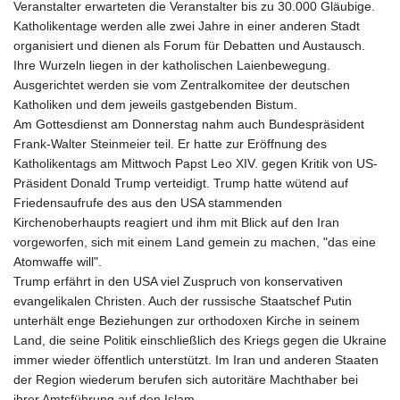
Veranstalter erwarteten die Veranstalter bis zu 30.000 Gläubige.
Katholikentage werden alle zwei Jahre in einer anderen Stadt
organisiert und dienen als Forum für Debatten und Austausch.
Ihre Wurzeln liegen in der katholischen Laienbewegung.
Ausgerichtet werden sie vom Zentralkomitee der deutschen
Katholiken und dem jeweils gastgebenden Bistum.
Am Gottesdienst am Donnerstag nahm auch Bundespräsident
Frank-Walter Steinmeier teil. Er hatte zur Eröffnung des
Katholikentags am Mittwoch Papst Leo XIV. gegen Kritik von US-
Präsident Donald Trump verteidigt. Trump hatte wütend auf
Friedensaufrufe des aus den USA stammenden
Kirchenoberhaupts reagiert und ihm mit Blick auf den Iran
vorgeworfen, sich mit einem Land gemein zu machen, "das eine
Atomwaffe will".
Trump erfährt in den USA viel Zuspruch von konservativen
evangelikalen Christen. Auch der russische Staatschef Putin
unterhält enge Beziehungen zur orthodoxen Kirche in seinem
Land, die seine Politik einschließlich des Kriegs gegen die Ukraine
immer wieder öffentlich unterstützt. Im Iran und anderen Staaten
der Region wiederum berufen sich autoritäre Machthaber bei
ihrer Amtsführung auf den Islam.