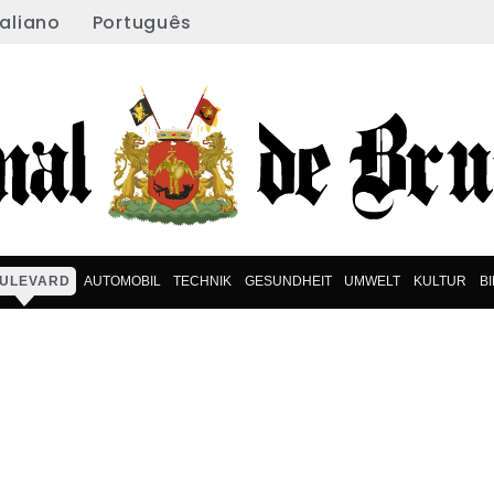
taliano
Português
ULEVARD
AUTOMOBIL
TECHNIK
GESUNDHEIT
UMWELT
KULTUR
B