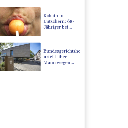
Einfamilienhaus
entdeckt
Kokain in
Lutschern: 68-
Jähriger bei
Schmuggelversuch
in Düsseldorf
ertappt
Bundesgerichtshof
urteilt über
Mann wegen
Kriegsverbrechen
in syrischem
Bürgerkrieg