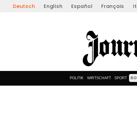
Deutsch
English
Español
Français
I
POLITIK
WIRTSCHAFT
SPORT
BO