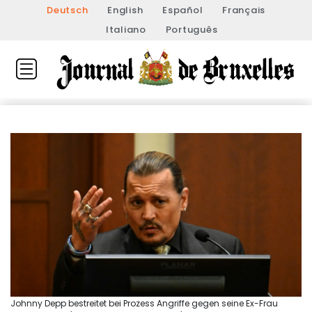
Deutsch
English
Español
Français
Italiano
Português
Johnny Depp bestreitet bei Prozess Angriffe gegen seine Ex-Frau