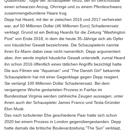
Quasimodo", fügte der Schauspieler hinzu, der im Gerichtssaal
einen schwarzen Anzug, Ohrringe und zu einem Pferdeschwanz
zusammengebundene Haare trug.
Depp hat Heard, mit der er zwischen 2015 und 2017 verheiratet
war, auf 50 Millionen Dollar (46 Millionen Euro) Schadenersatz
verklagt. Grund ist ein Beitrag Heards für die Zeitung "Washington
Post" von Ende 2018, in dem die heute 35-Jährige sich als Opfer
von häuslicher Gewalt bezeichnete. Die Schauspielerin nannte
ihren Ex-Mann dabei zwar nicht namentlich. Depp argumentiert
aber, ihm werde implizit häusliche Gewalt unterstellt, zumal Heard
ihn schon 2016 öffentlich eines tätlichen Angriffs bezichtigt hatte.
Die aus Filmen wie "Aquaman" und "The Danish Girl" bekannte
Schauspielerin hat mit einer Gegenklage gegen Depp reagiert.
Sie verlangt 100 Millionen Dollar Schadenersatz. Bei dem
vergangene Woche gestarteten Prozess in Fairfax im
Bundesstaat Virginia werden zahlreiche Zeugen aussagen, unter
ihnen auch der Schauspieler James Franco und Tesla-Gründer
Elon Musk.
Das nach turbulenter Ehe geschiedene Paar hatte sich schon
2020 bei einem Prozess in London gegenübergestanden. Depp
hatte damals die britische Boulevardzeitung "The Sun" verklagt,