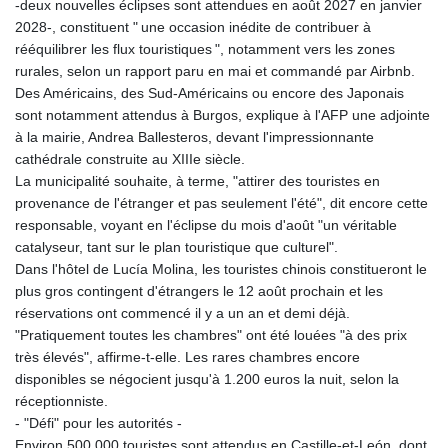
-deux nouvelles éclipses sont attendues en août 2027 en janvier
2028-, constituent " une occasion inédite de contribuer à
rééquilibrer les flux touristiques ", notamment vers les zones
rurales, selon un rapport paru en mai et commandé par Airbnb.
Des Américains, des Sud-Américains ou encore des Japonais
sont notamment attendus à Burgos, explique à l'AFP une adjointe
à la mairie, Andrea Ballesteros, devant l'impressionnante
cathédrale construite au XIIIe siècle.
La municipalité souhaite, à terme, "attirer des touristes en
provenance de l'étranger et pas seulement l'été", dit encore cette
responsable, voyant en l'éclipse du mois d'août "un véritable
catalyseur, tant sur le plan touristique que culturel".
Dans l'hôtel de Lucía Molina, les touristes chinois constitueront le
plus gros contingent d'étrangers le 12 août prochain et les
réservations ont commencé il y a un an et demi déjà.
"Pratiquement toutes les chambres" ont été louées "à des prix
très élevés", affirme-t-elle. Les rares chambres encore
disponibles se négocient jusqu'à 1.200 euros la nuit, selon la
réceptionniste.
- "Défi" pour les autorités -
Environ 500.000 touristes sont attendus en Castille-et-León, dont