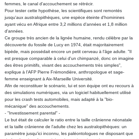
femmes, le canal d'accouchement se rétrécir.
Pour tester cette hypothèse, les scientifiques sont remontés
jusqu'aux australopithèques, une espèce éteinte d'hominines
ayant vécu en Afrique entre 3,2 millions d'années et 1,8 million
d'années.
Ce groupe très ancien de la lignée humaine, rendu célèbre par la
découverte du fossile de Lucy en 1974, était majoritairement
bipède, mais possédait encore un petit cerveau à l'âge adulte. "Il
est presque comparable à celui d'un chimpanzé, donc on imagine
des êtres primitifs, vivant des accouchements très simples",
explique à l'AFP Pierre Frémondière, anthropologue et sage-
femme enseignant à Aix-Marseille Université.
Afin de reconstituer le scénario, lui et son équipe ont eu recours à
des simulations numériques, via un logiciel habituellement utilisé
pour les crash tests automobiles, mais adapté à la "bio-
mécanique" des accouchements.
- "Investissement parental" -
Le but était de calculer le ratio entre la taille crânienne néonatale
et la taille crânienne de l'adulte chez les australopithèques: un
paramètre jusqu'ici inconnu, les paléontologues ne disposant que