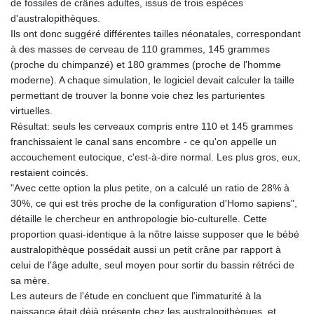
de fossiles de crânes adultes, issus de trois espèces
d'australopithèques.
Ils ont donc suggéré différentes tailles néonatales, correspondant
à des masses de cerveau de 110 grammes, 145 grammes
(proche du chimpanzé) et 180 grammes (proche de l'homme
moderne). A chaque simulation, le logiciel devait calculer la taille
permettant de trouver la bonne voie chez les parturientes
virtuelles.
Résultat: seuls les cerveaux compris entre 110 et 145 grammes
franchissaient le canal sans encombre - ce qu'on appelle un
accouchement eutocique, c'est-à-dire normal. Les plus gros, eux,
restaient coincés.
"Avec cette option la plus petite, on a calculé un ratio de 28% à
30%, ce qui est très proche de la configuration d'Homo sapiens",
détaille le chercheur en anthropologie bio-culturelle. Cette
proportion quasi-identique à la nôtre laisse supposer que le bébé
australopithèque possédait aussi un petit crâne par rapport à
celui de l'âge adulte, seul moyen pour sortir du bassin rétréci de
sa mère.
Les auteurs de l'étude en concluent que l'immaturité à la
naissance était déjà présente chez les australopithèques, et