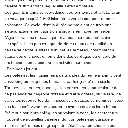
baleine d'un filet dans lequel elle s'était emmêlée.
Ces géants marins se reproduisent au printemps et à l'été, avant
de voyager jusqu'à 1.600 kilomètres vers le sud pour donner
naissance. Ce cycle, dont la durée normale est de trois ans,
s'étend actuellement sur trois à six ans en moyenne, selon
l'Agence nationale océanique et atmosphérique américaine.
Les spécialistes pensent que derrière ce taux de natalité en
baisse se cache le stress subi par les femelles, notamment à
cause des enchevêtrements dans des cordages ou encore du
bruit océanique causé par les activités humaines.
- Baleineau joueur -
Ces baleines, les troisièmes plus grandes du règne marin, vivent
aussi longtemps que les humains, parfois jusqu'à un siècle.
Trapues -- et noires, donc --, elles présentent la particularité de
ne pas avoir de nageoire dorsale et d'être ornées, sur la tête, de
callosités recouvertes de minuscules crustacés surnommés "poux
des baleines", vivant en apparente symbiose avec leurs hôtes.
Prévenus par leurs collègues survolant la zone, les chercheurs
trouvent de nouvelles baleines, dont un baleineau qui joue à
imiter sa mère, puis un groupe de cétacés rapprochés les uns