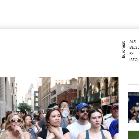
AEX
Euronext
BEL2
PX1
ISEQ
OSEB
PSI2
ENTE
BIOT
N150