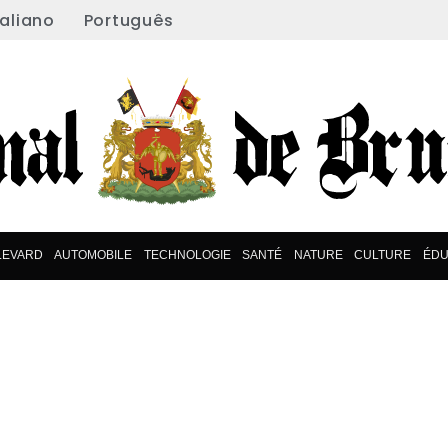
taliano
Português
LEVARD
AUTOMOBILE
TECHNOLOGIE
SANTÉ
NATURE
CULTURE
ÉDU