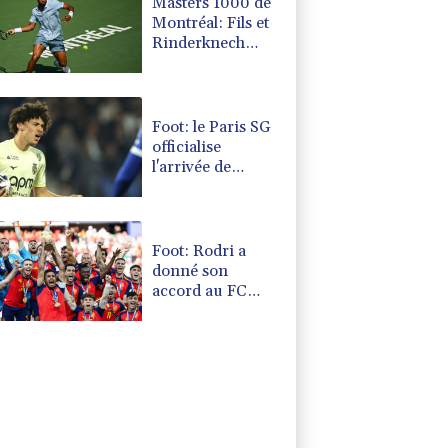
Masters 1000 de
Montréal: Fils et
Rinderknech
passent en 8es de
finale
Foot: le Paris SG
officialise
l'arrivée de
Maghnès
Akliouche en
provenance de
Monaco
Foot: Rodri a
donné son
accord au FC
Barcelone pour
négocier avec
Manchester City