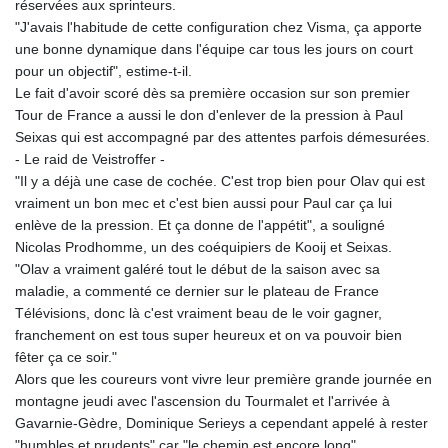
réservées aux sprinteurs.
"J'avais l'habitude de cette configuration chez Visma, ça apporte
une bonne dynamique dans l'équipe car tous les jours on court
pour un objectif", estime-t-il.
Le fait d'avoir scoré dès sa première occasion sur son premier
Tour de France a aussi le don d'enlever de la pression à Paul
Seixas qui est accompagné par des attentes parfois démesurées.
- Le raid de Veistroffer -
"Il y a déjà une case de cochée. C'est trop bien pour Olav qui est
vraiment un bon mec et c'est bien aussi pour Paul car ça lui
enlève de la pression. Et ça donne de l'appétit", a souligné
Nicolas Prodhomme, un des coéquipiers de Kooij et Seixas.
"Olav a vraiment galéré tout le début de la saison avec sa
maladie, a commenté ce dernier sur le plateau de France
Télévisions, donc là c'est vraiment beau de le voir gagner,
franchement on est tous super heureux et on va pouvoir bien
fêter ça ce soir."
Alors que les coureurs vont vivre leur première grande journée en
montagne jeudi avec l'ascension du Tourmalet et l'arrivée à
Gavarnie-Gèdre, Dominique Serieys a cependant appelé à rester
"humbles et prudents" car "le chemin est encore long".