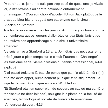
"A partir de là, je ne me suis pas trop posé de questions: je vivais
ici, je m'entraînais au centre national d'entraînement
britannique..." D'où son choix d'accoler l'Union Jack plutôt que le
drapeau bleu-blanc-rouge à son patronyme sur le circuit.
. Ancien de Stanford
A la fin de sa carrière chez les juniors, Arthur Féry a choisi comme
de nombreux autres joueurs d'aller étudier aux Etats-Unis et de
poursuivre son apprentissage sur le circuit universitaire
américain.
"Je suis arrivé à Stanford à 18 ans. Je n'étais pas nécessairement
prêt à jouer à plein temps sur le circuit Futures ou Challenger",
les troisième et deuxième divisions du tennis professionnel, a-t-il
expliqué.
"J'ai passé trois ans là-bas. Je pense que ça m'a aidé à mûrir (...)
et à me développer, humainement plus que tennistiquement", a
jugé le dernier Britannique en lice à Wimbledon.
"Et Stanford était un super plan de secours au cas où ma carrière
tennistique ne décollait pas", souligne le diplômé de la faculté de
sciences, technologie et société de l'université américaine.
. Amoureux du court N.18