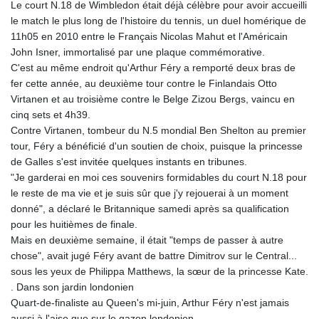
Le court N.18 de Wimbledon était déjà célèbre pour avoir accueilli
le match le plus long de l'histoire du tennis, un duel homérique de
11h05 en 2010 entre le Français Nicolas Mahut et l'Américain
John Isner, immortalisé par une plaque commémorative.
C'est au même endroit qu'Arthur Féry a remporté deux bras de
fer cette année, au deuxième tour contre le Finlandais Otto
Virtanen et au troisième contre le Belge Zizou Bergs, vaincu en
cinq sets et 4h39.
Contre Virtanen, tombeur du N.5 mondial Ben Shelton au premier
tour, Féry a bénéficié d'un soutien de choix, puisque la princesse
de Galles s'est invitée quelques instants en tribunes.
"Je garderai en moi ces souvenirs formidables du court N.18 pour
le reste de ma vie et je suis sûr que j'y rejouerai à un moment
donné", a déclaré le Britannique samedi après sa qualification
pour les huitièmes de finale.
Mais en deuxième semaine, il était "temps de passer à autre
chose", avait jugé Féry avant de battre Dimitrov sur le Central...
sous les yeux de Philippa Matthews, la sœur de la princesse Kate.
. Dans son jardin londonien
Quart-de-finaliste au Queen's mi-juin, Arthur Féry n'est jamais
aussi à l'aise que sur le gazon londonien.