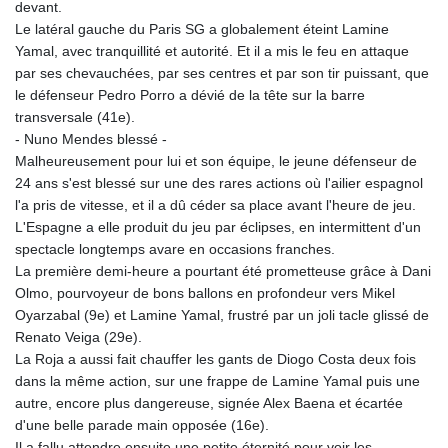
devant.
Le latéral gauche du Paris SG a globalement éteint Lamine
Yamal, avec tranquillité et autorité. Et il a mis le feu en attaque
par ses chevauchées, par ses centres et par son tir puissant, que
le défenseur Pedro Porro a dévié de la tête sur la barre
transversale (41e).
- Nuno Mendes blessé -
Malheureusement pour lui et son équipe, le jeune défenseur de
24 ans s'est blessé sur une des rares actions où l'ailier espagnol
l'a pris de vitesse, et il a dû céder sa place avant l'heure de jeu.
L'Espagne a elle produit du jeu par éclipses, en intermittent d'un
spectacle longtemps avare en occasions franches.
La première demi-heure a pourtant été prometteuse grâce à Dani
Olmo, pourvoyeur de bons ballons en profondeur vers Mikel
Oyarzabal (9e) et Lamine Yamal, frustré par un joli tacle glissé de
Renato Veiga (29e).
La Roja a aussi fait chauffer les gants de Diogo Costa deux fois
dans la même action, sur une frappe de Lamine Yamal puis une
autre, encore plus dangereuse, signée Alex Baena et écartée
d'une belle parade main opposée (16e).
Il a fallu attendre ensuite une petite éternité pour voir les