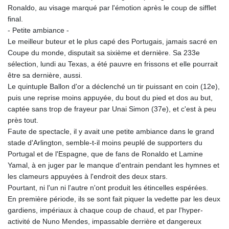
Ronaldo, au visage marqué par l'émotion après le coup de sifflet
final.
- Petite ambiance -
Le meilleur buteur et le plus capé des Portugais, jamais sacré en
Coupe du monde, disputait sa sixième et dernière. Sa 233e
sélection, lundi au Texas, a été pauvre en frissons et elle pourrait
être sa dernière, aussi.
Le quintuple Ballon d'or a déclenché un tir puissant en coin (12e),
puis une reprise moins appuyée, du bout du pied et dos au but,
captée sans trop de frayeur par Unai Simon (37e), et c'est à peu
près tout.
Faute de spectacle, il y avait une petite ambiance dans le grand
stade d'Arlington, semble-t-il moins peuplé de supporters du
Portugal et de l'Espagne, que de fans de Ronaldo et Lamine
Yamal, à en juger par le manque d'entrain pendant les hymnes et
les clameurs appuyées à l'endroit des deux stars.
Pourtant, ni l'un ni l'autre n'ont produit les étincelles espérées.
En première période, ils se sont fait piquer la vedette par les deux
gardiens, impériaux à chaque coup de chaud, et par l'hyper-
activité de Nuno Mendes, impassable derrière et dangereux