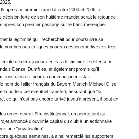
 2025.
009 après un premier mandat entre 2000 et 2006, a
 décision forte de son huitième mandat serait le retour de
ans après son premier passage sur le banc merengue.
nner la légitimité qu'il recherchait pour poursuivre sa
é de nombreuses critiques pour sa gestion sportive ces trois
médiate de deux joueurs en cas de victoire: le défenseur
landais Denzel Dumfries, et également promis qu'il
millions d'euros" pour un nouveau joueur star.
e nom de l'ailier français du Bayern Munich Michael Olise,
 la porte à cet éventuel transfert, assurant que "si
, ce qui n'est pas encore arrivé jusqu'à présent, il peut en
es urnes devrait être institutionnel, en permettant au
ojet annoncé d'ouvrir le capital du club à un actionnaire
me une "privatisation".
ncore quelques semaines, a ainsi remercié les supporters