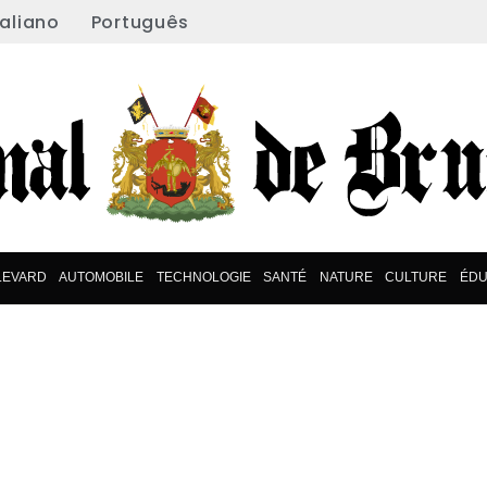
taliano
Português
LEVARD
AUTOMOBILE
TECHNOLOGIE
SANTÉ
NATURE
CULTURE
ÉDU