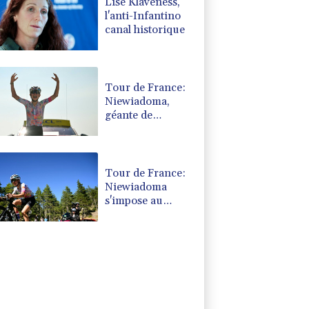
Lise Klaveness,
l'anti-Infantino
canal historique
Tour de France:
Niewiadoma,
géante de
Provence
Tour de France:
Niewiadoma
s'impose au
sommet du
Ventoux et
endosse le maillot
jaune