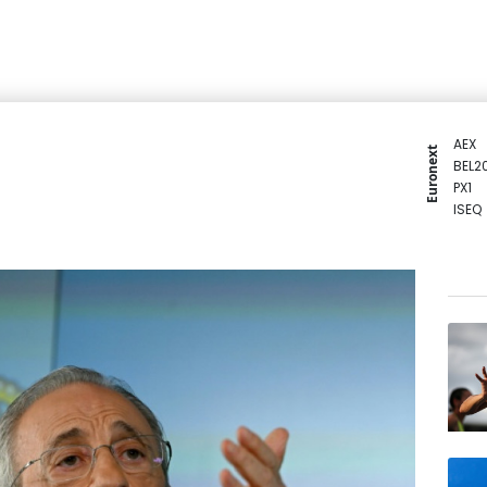
AEX
Euronext
BEL2
PX1
ISEQ
OSEB
PSI2
ENTE
BIOT
N150