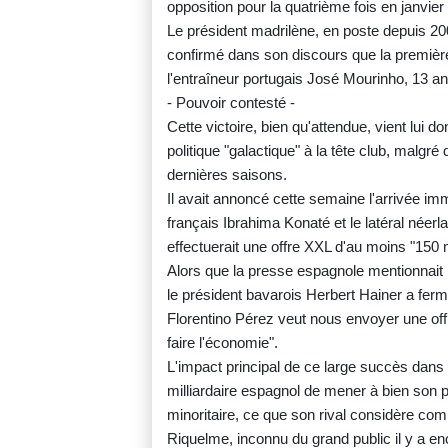
opposition pour la quatrième fois en janvier
Le président madrilène, en poste depuis 2
confirmé dans son discours que la première
l'entraîneur portugais José Mourinho, 13 
- Pouvoir contesté -
Cette victoire, bien qu'attendue, vient lui do
politique "galactique" à la tête club, malgr
dernières saisons.
Il avait annoncé cette semaine l'arrivée im
français Ibrahima Konaté et le latéral néer
effectuerait une offre XXL d'au moins "150 
Alors que la presse espagnole mentionnait l
le président bavarois Herbert Hainer a fermé
Florentino Pérez veut nous envoyer une offre
faire l'économie".
L'impact principal de ce large succès dans l
milliardaire espagnol de mener à bien son pr
minoritaire, ce que son rival considère com
Riquelme, inconnu du grand public il y a e