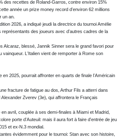
22% des recettes de Roland-Garros, contre environ 15%
cette année un prize money record d'environ 62 millions
r un an.
ition 2026, a indiqué jeudi la directrice du tournoi Amélie
 représentants des joueurs avec d'autres cadres de la
os Alcaraz, blessé, Jannik Sinner sera le grand favori pour
u vainqueur. L'Italien vient de remporter à Rome son
re en 2025, pourrait affronter en quarts de finale l'Américain
une fracture de fatigue au dos, Arthur Fils a atterri dans
nd Alexander Zverev (3e), qui affrontera le Français
e en avril, couplée à ses demi-finales à Miami et Madrid,
olore porte d'Auteuil: mais il aura fort à faire d'entrée de jeu
2015 et ex-N.3 mondial.
tantes évidemment pour le tournoi: Stan avec son histoire,