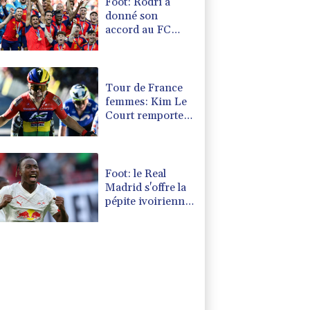
Foot: Rodri a
donné son
accord au FC
Barcelone pour
négocier avec
Manchester City
Tour de France
femmes: Kim Le
Court remporte
la 6e étape,
Marlen Reusser
reste maillot
jaune
Foot: le Real
Madrid s'offre la
pépite ivoirienne
Yan Diomandé