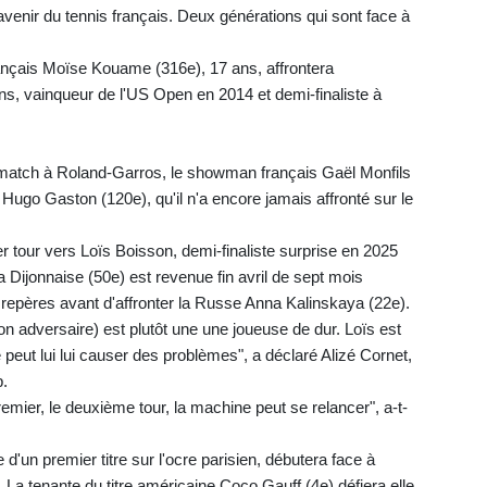
l'avenir du tennis français. Deux générations qui sont face à
ançais Moïse Kouame (316e), 17 ans, affrontera
ans, vainqueur de l'US Open en 2014 et demi-finaliste à
r match à Roland-Garros, le showman français Gaël Monfils
 Hugo Gaston (120e), qu'il n'a encore jamais affronté sur le
r tour vers Loïs Boisson, demi-finaliste surprise en 2025
a Dijonnaise (50e) est revenue fin avril de sept mois
 repères avant d'affronter la Russe Anna Kalinskaya (22e).
son adversaire) est plutôt une une joueuse de dur. Loïs est
 peut lui lui causer des problèmes", a déclaré Alizé Cornet,
p.
premier, le deuxième tour, la machine peut se relancer", a-t-
'un premier titre sur l'ocre parisien, débutera face à
La tenante du titre américaine Coco Gauff (4e) défiera elle