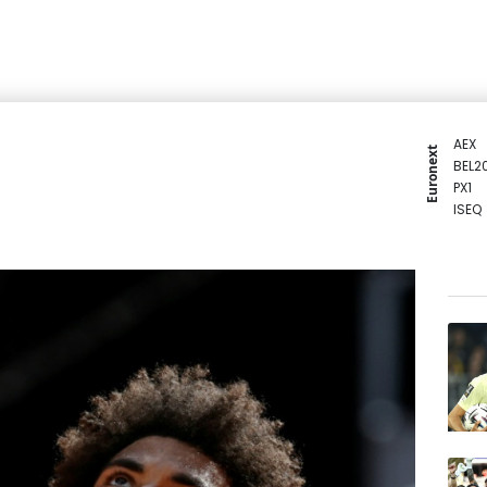
AEX
Euronext
BEL2
PX1
ISEQ
OSEB
PSI2
ENTE
BIOT
N150