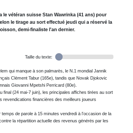
era le vétéran suisse Stan Wawrinka (41 ans) pour
lon le tirage au sort effectué jeudi qui a réservé la
isson, demi-finaliste l'an dernier.
Taille du texte:
helem qui manque à son palmarès, le N.1 mondial Jannik
ançais Clément Tabur (165e), tandis que Novak Djokovic
nnais Giovanni Mpetshi Perricard (80e).
 final (24 mai-7 juin), les principales affiches tirées au sort
s revendications financières des meilleurs joueurs
ur temps de parole à 15 minutes vendredi à l'occasion de la
ontre la répartition actuelle des revenus générés par les