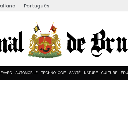
taliano
Português
LEVARD
AUTOMOBILE
TECHNOLOGIE
SANTÉ
NATURE
CULTURE
ÉDU