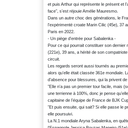
et puis Arthur qui représente le présent et 
face", s'est réjouie Amélie Mauresmo.
Dans un autre choc des générations, le Fr
l'expérimenté croate Marin Cilic (45e), 37 
Paris en 2022.
- Un piège d'entrée pour Sabalenka -
Pour ce qui pourrait constituer son dernie
(221e), 39 ans, a hérité de son compatriote
circuit.
Les regards seront aussi tournés au premie
alors qu'elle était classée 361e mondiale. L
d'absence pour blessures, qui la privent de
"Elle n'a pas un premier tour facile, mais (
une terrienne à 100%, donc je pense qu'elle
capitaine de l'équipe de France de BJK Cu
"Et puis ensuite, qui sait? Si elle passe le 
elle poursuivi.
La N.1 mondiale Aryna Sabalenka, en quête d
l'Espagnole Jessica Bouzas Maneiro (51e). 