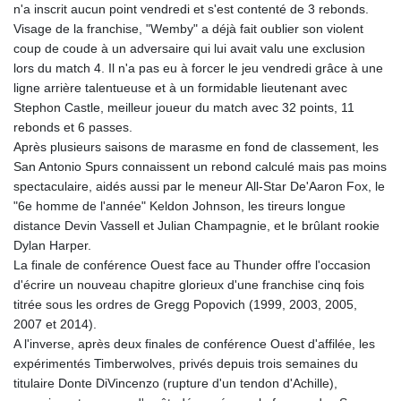
n'a inscrit aucun point vendredi et s'est contenté de 3 rebonds.
Visage de la franchise, "Wemby" a déjà fait oublier son violent
coup de coude à un adversaire qui lui avait valu une exclusion
lors du match 4. Il n'a pas eu à forcer le jeu vendredi grâce à une
ligne arrière talentueuse et à un formidable lieutenant avec
Stephon Castle, meilleur joueur du match avec 32 points, 11
rebonds et 6 passes.
Après plusieurs saisons de marasme en fond de classement, les
San Antonio Spurs connaissent un rebond calculé mais pas moins
spectaculaire, aidés aussi par le meneur All-Star De'Aaron Fox, le
"6e homme de l'année" Keldon Johnson, les tireurs longue
distance Devin Vassell et Julian Champagnie, et le brûlant rookie
Dylan Harper.
La finale de conférence Ouest face au Thunder offre l'occasion
d'écrire un nouveau chapitre glorieux d'une franchise cinq fois
titrée sous les ordres de Gregg Popovich (1999, 2003, 2005,
2007 et 2014).
A l'inverse, après deux finales de conférence Ouest d'affilée, les
expérimentés Timberwolves, privés depuis trois semaines du
titulaire Donte DiVincenzo (rupture d'un tendon d'Achille),