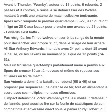
Avant le Thunder, "Wemby", auteur de 19 points, 6 rebonds, 2
passes et 3 contres, a réussi à se débarrasser des Wolves,
mettant à profit une entame de match collective tonitruante.
Après avoir remporté le premier quart-temps 36-27, les Spurs ont
infligé un 20-0 aux locaux pour prendre une avance de 29 points.
- Edwards s'est battu -
Pas résignés, les Timberwolves ont serré les rangs de la meute
pour déclencher leur propre "run", dans le sillage de leur arrière
All-Star Anthony Edwards, intenable avec 24 points dont 19 avant
la pause, où les Texans ne menaient plus que de 13 points (74-
61).
Mais un troisième quart-temps parfaitement mené a permis aux
Spurs de creuser l'écart à nouveau et même de reposer ses
titulaires en fin de match.
San Antonio a dominé la bataille du rebond (68 à 46) et su
proposer par séquences une défense de fer, tout en alimentant le
score avec ses multiples menaces offensives.
L'impact défensif de Victor Wembanyama, élu meilleur défenseur
de l'année, peut aussi se lire sur la feuille de statistiques de son
compatriote et adversaire direct sous le panier Rudy Gobert, qui