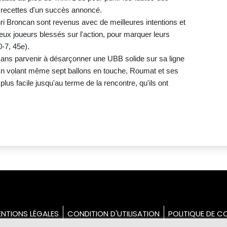
es recettes d'un succès annoncé.
i Broncan sont revenus avec de meilleures intentions et
 deux joueurs blessés sur l'action, pour marquer leurs
-7, 45e).
sans parvenir à désarçonner une UBB solide sur sa ligne
En volant même sept ballons en touche, Roumat et ses
lus facile jusqu'au terme de la rencontre, qu'ils ont
NTIONS LÉGALES
CONDITION D'UTILISATION
POLITIQUE DE CO