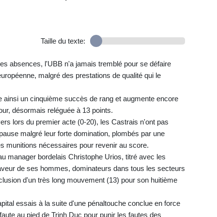
Taille du texte:
es absences, l'UBB n'a jamais tremblé pour se défaire
ropéenne, malgré des prestations de qualité qui le
ne ainsi un cinquième succès de rang et augmente encore
our, désormais reléguée à 13 points.
ers lors du premier acte (0-20), les Castrais n'ont pas
pause malgré leur forte domination, plombés par une
 les munitions nécessaires pour revenir au score.
au manager bordelais Christophe Urios, titré avec les
faveur de ses hommes, dominateurs dans tous les secteurs
clusion d'un très long mouvement (13) pour son huitième
apital essais à la suite d'une pénaltouche conclue en force
-faute au pied de Trinh Duc pour punir les fautes des