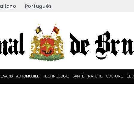
taliano
Português
LEVARD
AUTOMOBILE
TECHNOLOGIE
SANTÉ
NATURE
CULTURE
ÉDU