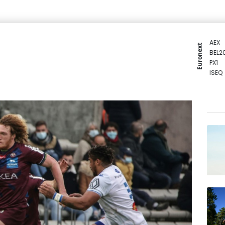
AEX
Euronext
BEL2
PX1
ISEQ
OSEB
PSI2
ENTE
BIOT
N150