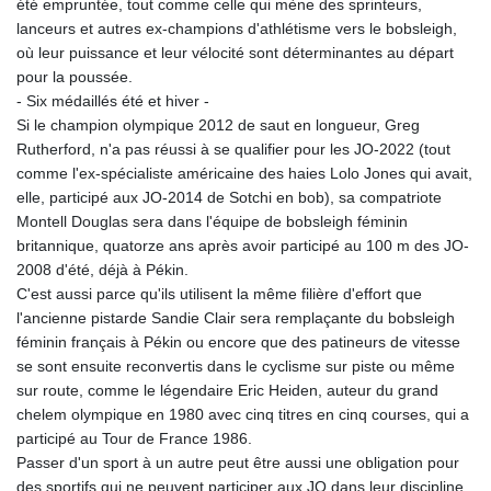
été empruntée, tout comme celle qui mène des sprinteurs,
lanceurs et autres ex-champions d'athlétisme vers le bobsleigh,
où leur puissance et leur vélocité sont déterminantes au départ
pour la poussée.
- Six médaillés été et hiver -
Si le champion olympique 2012 de saut en longueur, Greg
Rutherford, n'a pas réussi à se qualifier pour les JO-2022 (tout
comme l'ex-spécialiste américaine des haies Lolo Jones qui avait,
elle, participé aux JO-2014 de Sotchi en bob), sa compatriote
Montell Douglas sera dans l'équipe de bobsleigh féminin
britannique, quatorze ans après avoir participé au 100 m des JO-
2008 d'été, déjà à Pékin.
C'est aussi parce qu'ils utilisent la même filière d'effort que
l'ancienne pistarde Sandie Clair sera remplaçante du bobsleigh
féminin français à Pékin ou encore que des patineurs de vitesse
se sont ensuite reconvertis dans le cyclisme sur piste ou même
sur route, comme le légendaire Eric Heiden, auteur du grand
chelem olympique en 1980 avec cinq titres en cinq courses, qui a
participé au Tour de France 1986.
Passer d'un sport à un autre peut être aussi une obligation pour
des sportifs qui ne peuvent participer aux JO dans leur discipline