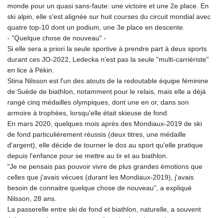
monde pour un quasi sans-faute: une victoire et une 2e place. En
ski alpin, elle s'est alignée sur huit courses du circuit mondial avec
quatre top-10 dont un podium, une 3e place en descente.
- "Quelque chose de nouveau" -
Si elle sera a priori la seule sportive à prendre part à deux sports
durant ces JO-2022, Ledecka n'est pas la seule "multi-carrièriste"
en lice à Pékin.
Stina Nilsson est l'un des atouts de la redoutable équipe féminine
de Suède de biathlon, notamment pour le relais, mais elle a déjà
rangé cinq médailles olympiques, dont une en or, dans son
armoire à trophées, lorsqu'elle était skieuse de fond.
En mars 2020, quelques mois après des Mondiaux-2019 de ski
de fond particulièrement réussis (deux titres, une médaille
d'argent), elle décide de tourner le dos au sport qu'elle pratique
depuis l'enfance pour se mettre au tir et au biathlon.
"Je ne pensais pas pouvoir vivre de plus grandes émotions que
celles que j'avais vécues (durant les Mondiaux-2019), j'avais
besoin de connaitre quelque chose de nouveau", a expliqué
Nilsson, 28 ans.
La passerelle entre ski de fond et biathlon, naturelle, a souvent