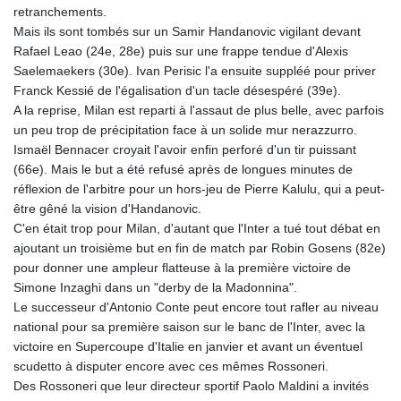
retranchements.
Mais ils sont tombés sur un Samir Handanovic vigilant devant
Rafael Leao (24e, 28e) puis sur une frappe tendue d'Alexis
Saelemaekers (30e). Ivan Perisic l'a ensuite suppléé pour priver
Franck Kessié de l'égalisation d'un tacle désespéré (39e).
A la reprise, Milan est reparti à l'assaut de plus belle, avec parfois
un peu trop de précipitation face à un solide mur nerazzurro.
Ismaël Bennacer croyait l'avoir enfin perforé d'un tir puissant
(66e). Mais le but a été refusé après de longues minutes de
réflexion de l'arbitre pour un hors-jeu de Pierre Kalulu, qui a peut-
être gêné la vision d'Handanovic.
C'en était trop pour Milan, d'autant que l'Inter a tué tout débat en
ajoutant un troisième but en fin de match par Robin Gosens (82e)
pour donner une ampleur flatteuse à la première victoire de
Simone Inzaghi dans un "derby de la Madonnina".
Le successeur d'Antonio Conte peut encore tout rafler au niveau
national pour sa première saison sur le banc de l'Inter, avec la
victoire en Supercoupe d'Italie en janvier et avant un éventuel
scudetto à disputer encore avec ces mêmes Rossoneri.
Des Rossoneri que leur directeur sportif Paolo Maldini a invités