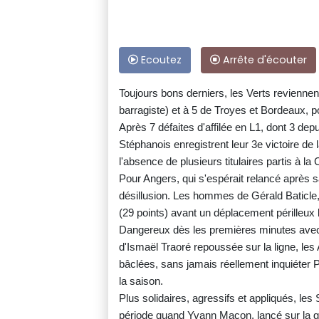
Ecoutez
Arrête d'écouter
Toujours bons derniers, les Verts reviennent
barragiste) et à 5 de Troyes et Bordeaux, po
Après 7 défaites d'affilée en L1, dont 3 de
Stéphanois enregistrent leur 3e victoire d
l'absence de plusieurs titulaires partis à la
Pour Angers, qui s'espérait relancé après s
désillusion. Les hommes de Gérald Baticle, 
(29 points) avant un déplacement périlleux
Dangereux dès les premières minutes avec 
d'Ismaël Traoré repoussée sur la ligne, les
bâclées, sans jamais réellement inquiéter Pa
la saison.
Plus solidaires, agressifs et appliqués, le
période quand Yvann Maçon, lancé sur la g