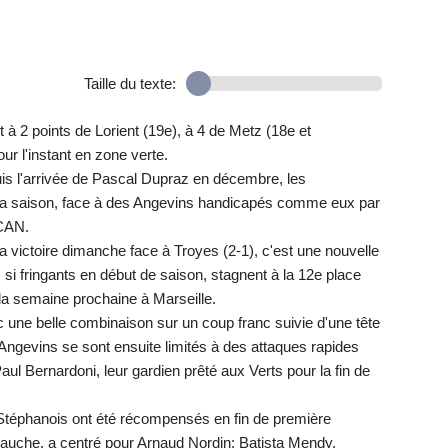
Taille du texte:
 à 2 points de Lorient (19e), à 4 de Metz (18e et
ur l'instant en zone verte.
puis l'arrivée de Pascal Dupraz en décembre, les
e la saison, face à des Angevins handicapés comme eux par
 CAN.
a victoire dimanche face à Troyes (2-1), c'est une nouvelle
si fringants en début de saison, stagnent à la 12e place
 la semaine prochaine à Marseille.
une belle combinaison sur un coup franc suivie d'une tête
 Angevins se sont ensuite limités à des attaques rapides
ul Bernardoni, leur gardien prêté aux Verts pour la fin de
s Stéphanois ont été récompensés en fin de première
auche, a centré pour Arnaud Nordin: Batista Mendy,