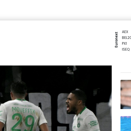
AEX
Euronext
BEL2
PX1
ISEQ
OSEB
PSI2
ENTE
BIOT
N150