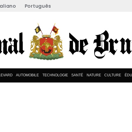
taliano
Português
LEVARD
AUTOMOBILE
TECHNOLOGIE
SANTÉ
NATURE
CULTURE
ÉDU