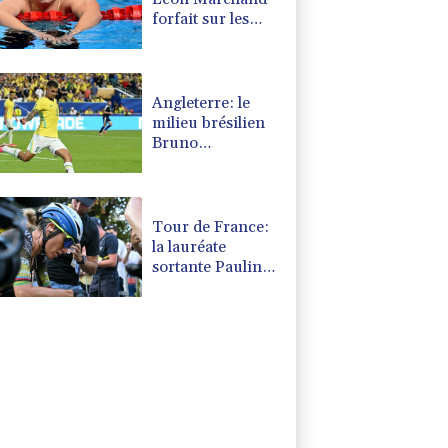
forfait sur les
200 et 400 m
quatre nages
Angleterre: le
milieu brésilien
Bruno
Guimaraes
rejoint Arsenal
Tour de France:
la lauréate
sortante Pauline
Ferrand-Prévot
abandonne avant
la 8e étape