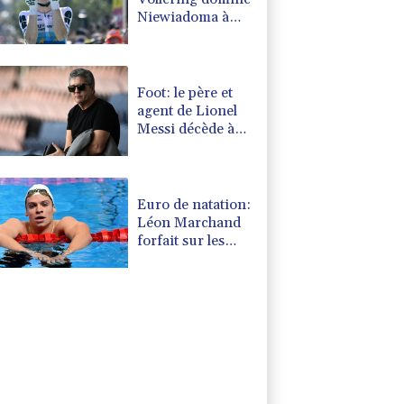
Niewiadoma à
Nice et endosse le
maillot jaune
Foot: le père et
agent de Lionel
Messi décède à
l'âge de 68 ans
Euro de natation:
Léon Marchand
forfait sur les
200 et 400 m
quatre nages