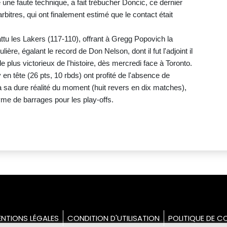
une faute technique, a fait trébucher Doncic, ce dernier
rbitres, qui ont finalement estimé que le contact était
attu les Lakers (117-110), offrant à Gregg Popovich la
ière, égalant le record de Don Nelson, dont il fut l'adjoint il
e plus victorieux de l'histoire, dès mercredi face à Toronto.
en tête (26 pts, 10 rbds) ont profité de l'absence de
sa dure réalité du moment (huit revers en dix matches),
me de barrages pour les play-offs.
NTIONS LÉGALES
CONDITION D'UTILISATION
POLITIQUE DE CO