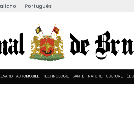
taliano
Português
LEVARD
AUTOMOBILE
TECHNOLOGIE
SANTÉ
NATURE
CULTURE
ÉDU