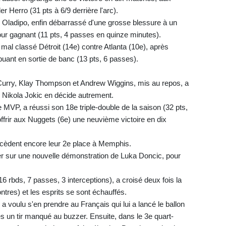
 Herro (31 pts à 6/9 derrière l'arc).
 Oladipo, enfin débarrassé d'une grosse blessure à un
tour gagnant (11 pts, 4 passes en quinze minutes).
 mal classé Détroit (14e) contre Atlanta (10e), après
buant en sortie de banc (13 pts, 6 passes).
 Curry, Klay Thompson et Andrew Wiggins, mis au repos, a
 Nikola Jokic en décide autrement.
 MVP, a réussi son 18e triple-double de la saison (32 pts,
offrir aux Nuggets (6e) une neuvième victoire en dix
rs cèdent encore leur 2e place à Memphis.
er sur une nouvelle démonstration de Luka Doncic, pour
16 rbds, 7 passes, 3 interceptions), a croisé deux fois la
ntres) et les esprits se sont échauffés.
 a voulu s'en prendre au Français qui lui a lancé le ballon
ès un tir manqué au buzzer. Ensuite, dans le 3e quart-