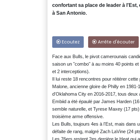
confortant sa place de leader à l'Est
à San Antonio.
Ecoutez
Arrête d'écouter
Face aux Bulls, le pivot camerounais candid
saison un "combo" à au moins 40 points et 
et 2 interceptions).
Il lui reste 18 rencontres pour réitérer cett
Malone, ancienne gloire de Philly en 1981-
d'Oklahoma City en 2016-2017, tous deux a
Embiid a été épaulé par James Harden (16 
semble naturelle, et Tyrese Maxey (17 pts
troisième arme offensive.
Les Bulls, toujours 4es à l'Est, mais dans 
défaite de rang, malgré Zach LaVine (24 pt
Les 76ers restent 2es derrière le Heat qui 