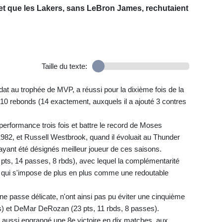
, et que les Lakers, sans LeBron James, rechutaient
Taille du texte:
at au trophée de MVP, a réussi pour la dixième fois de la
10 rebonds (14 exactement, auxquels il a ajouté 3 contres
e performance trois fois et battre le record de Moses
1982, et Russell Westbrook, quand il évoluait au Thunder
yant été désignés meilleur joueur de ces saisons.
pts, 14 passes, 8 rbds), avec lequel la complémentarité
) qui s'impose de plus en plus comme une redoutable
une passe délicate, n'ont ainsi pas pu éviter une cinquième
s) et DeMar DeRozan (23 pts, 11 rbds, 8 passes).
a aussi engrangé une 8e victoire en dix matches, aux