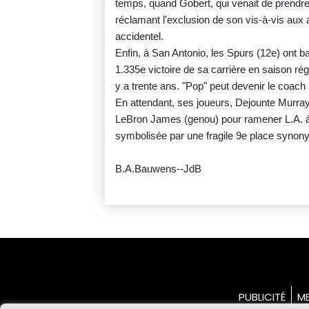
temps, quand Gobert, qui venait de prendre 
réclamant l'exclusion de son vis-à-vis aux a
accidentel.
Enfin, à San Antonio, les Spurs (12e) ont b
1.335e victoire de sa carrière en saison régul
y a trente ans. "Pop" peut devenir le coach l
En attendant, ses joueurs, Dejounte Murray 
LeBron James (genou) pour ramener L.A. à 
symbolisée par une fragile 9e place synony
B.A.Bauwens--JdB
PUBLICITÉ
ME