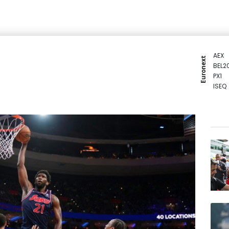
AEX
Euronext
BEL2
PX1
ISEQ
OSEB
PSI2
ENTE
BIOT
N150