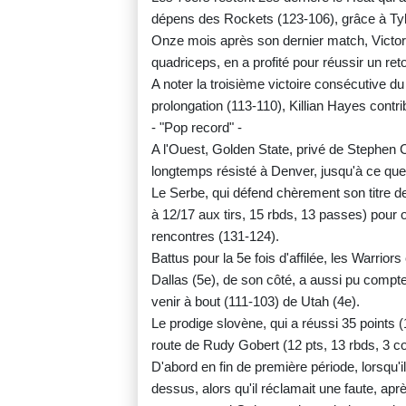
dépens des Rockets (123-106), grâce à Tyler
Onze mois après son dernier match, Victor
quadriceps, en a profité pour réussir un re
A noter la troisième victoire consécutive du
prolongation (113-110), Killian Hayes contri
- "Pop record" -
A l'Ouest, Golden State, privé de Stephen
longtemps résisté à Denver, jusqu'à ce que
Le Serbe, qui défend chèrement son titre de
à 12/17 aux tirs, 15 rbds, 13 passes) pour 
rencontres (131-124).
Battus pour la 5e fois d'affilée, les Warrio
Dallas (5e), de son côté, a aussi pu compt
venir à bout (111-103) de Utah (4e).
Le prodige slovène, qui a réussi 35 points (
route de Rudy Gobert (12 pts, 13 rbds, 3 co
D'abord en fin de première période, lorsqu'il
dessus, alors qu'il réclamait une faute, apr