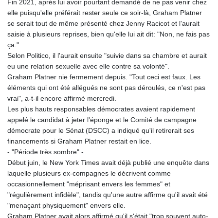
Fin 2021, après lui avoir pourtant demandé de ne pas venir chez
elle puisqu'elle préférait rester seule ce soir-là, Graham Platner
se serait tout de même présenté chez Jenny Racicot et l'aurait
saisie à plusieurs reprises, bien qu'elle lui ait dit: "Non, ne fais pas
ça."
Selon Politico, il l'aurait ensuite "suivie dans sa chambre et aurait
eu une relation sexuelle avec elle contre sa volonté".
Graham Platner nie fermement depuis. "Tout ceci est faux. Les
éléments qui ont été allégués ne sont pas déroulés, ce n'est pas
vrai", a-t-il encore affirmé mercredi.
Les plus hauts responsables démocrates avaient rapidement
appelé le candidat à jeter l'éponge et le Comité de campagne
démocrate pour le Sénat (DSCC) a indiqué qu'il retirerait ses
financements si Graham Platner restait en lice.
- "Période très sombre" -
Début juin, le New York Times avait déjà publié une enquête dans
laquelle plusieurs ex-compagnes le décrivent comme
occasionnellement "méprisant envers les femmes" et
"régulièrement infidèle", tandis qu'une autre affirme qu'il avait été
"menaçant physiquement" envers elle.
Graham Platner avait alors affirmé qu'il s'était "trop souvent auto-