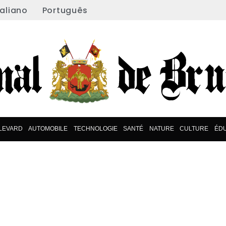
taliano
Português
LEVARD
AUTOMOBILE
TECHNOLOGIE
SANTÉ
NATURE
CULTURE
ÉD