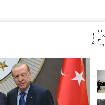
AEX
Euronext
BEL2
PX1
ISEQ
OSEB
PSI2
ENTE
BIOT
N150