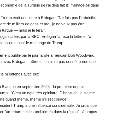
 l'économie de la Turquie (je l'ai déjà fait !)" menace-t-il dans
 Trump écrit une lettre à Erdogan: "Ne fais pas l'imbécile.
e de milliers de gens et moi, je ne veux pas être
 turque — mais je le ferai".
gan citées par la BBC, Erdogan "a reçu la lettre et l'a
 "n'oublierait pas" le message de Trump.
-
ement publié par le journaliste américain Bob Woodward,
en avec Erdogan, même si on n'est pas censé, parce que
x je m'entends avec eux".
on Blanche en septembre 2025 - la première depuis
p : "C'est un type très opiniâtre. D'habitude, je n'aime
l'aime quand même, même s'il est coriace".
ésident Trump a une influence considérable. Je crois que
r l'amertume et les problèmes dans la région" - à propos