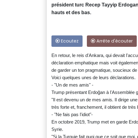
président turc Recep Tayyip Erdogan,
hauts et des bas.
Ecoutez
Arrête d'écouter
En retour, le reis d'Ankara, qui devait l'accu
déclaration emphatique mais voit également
de garder un ton pragmatique, soucieux de p
Voici quelques unes de leurs déclarations.
- "Un de mes amis" -
Trump présentant Erdoğan à l'Assemblée g
"Il est devenu un de mes amis. Il dirige une 
très forte et, franchement, il obtient de trè
- "Ne fais pas l'idiot"-
En octobre 2019, Trump met en garde Erdog
Syrie.
"Si la Turquie fait quoi que ce soit que m