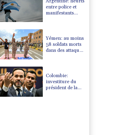
Argentine: heurts
entre police et
manifestants
hostiles à un
projet de loi sur
la propriété
privée
Yémen: au moins
58 soldats morts
dans des attaques
des rebelles
houthis
Colombie:
investiture du
président de la
Espriella, allié de
Trump en guerre
contre le
narcotrafic