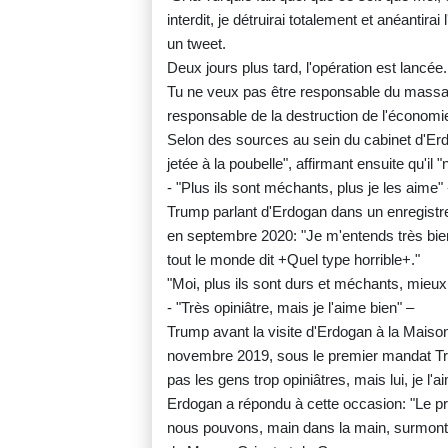
interdit, je détruirai totalement et anéantirai
un tweet.
Deux jours plus tard, l'opération est lancée.
Tu ne veux pas être responsable du massacr
responsable de la destruction de l'économie
Selon des sources au sein du cabinet d'Erdo
jetée à la poubelle", affirmant ensuite qu'il
- "Plus ils sont méchants, plus je les aime" 
Trump parlant d'Erdogan dans un enregistr
en septembre 2020: "Je m'entends très bi
tout le monde dit +Quel type horrible+."
"Moi, plus ils sont durs et méchants, mieu
- "Très opiniâtre, mais je l'aime bien" –
Trump avant la visite d'Erdogan à la Mais
novembre 2019, sous le premier mandat Trum
pas les gens trop opiniâtres, mais lui, je 
Erdogan a répondu à cette occasion: "Le pr
nous pouvons, main dans la main, surmonte