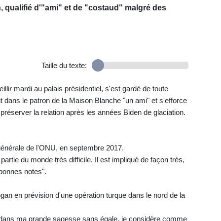
 qualifié d'"ami" et de "costaud" malgré des
Taille du texte:
eillir mardi au palais présidentiel, s'est gardé de toute
 dans le patron de la Maison Blanche "un ami" et s'efforce
réserver la relation après les années Biden de glaciation.
énérale de l'ONU, en septembre 2017.
partie du monde très difficile. Il est impliqué de façon très,
s bonnes notes".
an en prévision d'une opération turque dans le nord de la
oi, dans ma grande sagesse sans égale, je considère comme