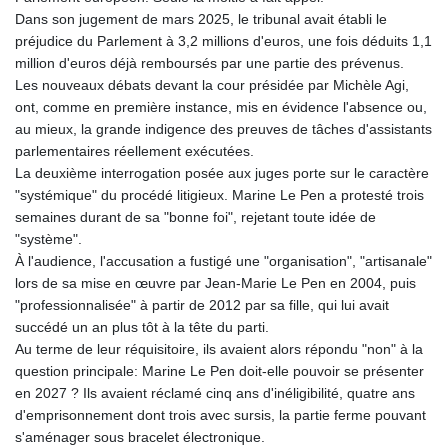
Dans son jugement de mars 2025, le tribunal avait établi le
préjudice du Parlement à 3,2 millions d'euros, une fois déduits 1,1
million d'euros déjà remboursés par une partie des prévenus.
Les nouveaux débats devant la cour présidée par Michèle Agi,
ont, comme en première instance, mis en évidence l'absence ou,
au mieux, la grande indigence des preuves de tâches d'assistants
parlementaires réellement exécutées.
La deuxième interrogation posée aux juges porte sur le caractère
"systémique" du procédé litigieux. Marine Le Pen a protesté trois
semaines durant de sa "bonne foi", rejetant toute idée de
"système".
À l'audience, l'accusation a fustigé une "organisation", "artisanale"
lors de sa mise en œuvre par Jean-Marie Le Pen en 2004, puis
"professionnalisée" à partir de 2012 par sa fille, qui lui avait
succédé un an plus tôt à la tête du parti.
Au terme de leur réquisitoire, ils avaient alors répondu "non" à la
question principale: Marine Le Pen doit-elle pouvoir se présenter
en 2027 ? Ils avaient réclamé cinq ans d'inéligibilité, quatre ans
d'emprisonnement dont trois avec sursis, la partie ferme pouvant
s'aménager sous bracelet électronique.