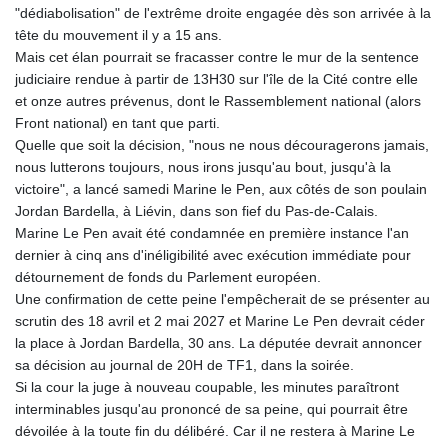
"dédiabolisation" de l'extrême droite engagée dès son arrivée à la
tête du mouvement il y a 15 ans.
Mais cet élan pourrait se fracasser contre le mur de la sentence
judiciaire rendue à partir de 13H30 sur l'île de la Cité contre elle
et onze autres prévenus, dont le Rassemblement national (alors
Front national) en tant que parti.
Quelle que soit la décision, "nous ne nous découragerons jamais,
nous lutterons toujours, nous irons jusqu'au bout, jusqu'à la
victoire", a lancé samedi Marine le Pen, aux côtés de son poulain
Jordan Bardella, à Liévin, dans son fief du Pas-de-Calais.
Marine Le Pen avait été condamnée en première instance l'an
dernier à cinq ans d'inéligibilité avec exécution immédiate pour
détournement de fonds du Parlement européen.
Une confirmation de cette peine l'empêcherait de se présenter au
scrutin des 18 avril et 2 mai 2027 et Marine Le Pen devrait céder
la place à Jordan Bardella, 30 ans. La députée devrait annoncer
sa décision au journal de 20H de TF1, dans la soirée.
Si la cour la juge à nouveau coupable, les minutes paraîtront
interminables jusqu'au prononcé de sa peine, qui pourrait être
dévoilée à la toute fin du délibéré. Car il ne restera à Marine Le