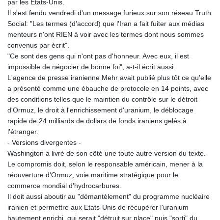
par les Etats-Unis.
Il s'est fendu vendredi d'un message furieux sur son réseau Truth
Social: "Les termes (d'accord) que l'Iran a fait fuiter aux médias
menteurs n'ont RIEN à voir avec les termes dont nous sommes
convenus par écrit".
"Ce sont des gens qui n'ont pas d'honneur. Avec eux, il est
impossible de négocier de bonne foi", a-t-il écrit aussi.
L'agence de presse iranienne Mehr avait publié plus tôt ce qu'elle
a présenté comme une ébauche de protocole en 14 points, avec
des conditions telles que le maintien du contrôle sur le détroit
d'Ormuz, le droit à l'enrichissement d'uranium, le déblocage
rapide de 24 milliards de dollars de fonds iraniens gelés à
l'étranger.
- Versions divergentes -
Washington a livré de son côté une toute autre version du texte.
Le compromis doit, selon le responsable américain, mener à la
réouverture d'Ormuz, voie maritime stratégique pour le
commerce mondial d'hydrocarbures.
Il doit aussi aboutir au "démantèlement" du programme nucléaire
iranien et permettre aux Etats-Unis de récupérer l'uranium
hautement enrichi, qui serait "détruit sur place" puis "sorti" du