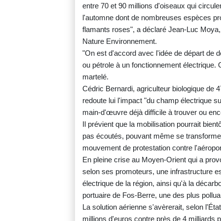
entre 70 et 90 millions d'oiseaux qui circule
l'automne dont de nombreuses espèces prot
flamants roses", a déclaré Jean-Luc Moya,
Nature Environnement.
"On est d'accord avec l'idée de départ de
ou pétrole à un fonctionnement électrique. O
martelé.
Cédric Bernardi, agriculteur biologique de 
redoute lui l'impact "du champ électrique
main-d'œuvre déjà difficile à trouver ou en
Il prévient que la mobilisation pourrait bien
pas écoutés, pouvant même se transforme
mouvement de protestation contre l'aéropo
En pleine crise au Moyen-Orient qui a provo
selon ses promoteurs, une infrastructure es
électrique de la région, ainsi qu'à la décarbo
portuaire de Fos-Berre, une des plus pollua
La solution aérienne s'avèrerait, selon l'Ét
millions d'euros contre près de 4 milliards