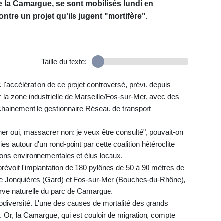
e la Camargue, se sont mobilisés lundi en
ontre un projet qu'ils jugent "mortifère".
Taille du texte:
l'accélération de ce projet controversé, prévu depuis
 la zone industrielle de Marseille/Fos-sur-Mer, avec des
ochainement le gestionnaire Réseau de transport
er oui, massacrer non: je veux être consulté", pouvait-on
es autour d'un rond-point par cette coalition hétéroclite
tions environnementales et élus locaux.
 prévoit l'implantation de 180 pylônes de 50 à 90 mètres de
tre Jonquières (Gard) et Fos-sur-Mer (Bouches-du-Rhône),
erve naturelle du parc de Camargue.
odiversité. L'une des causes de mortalité des grands
. Or, la Camargue, qui est couloir de migration, compte