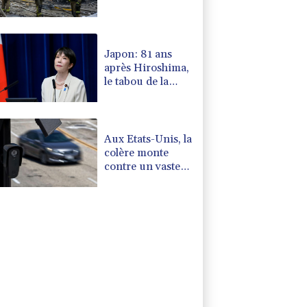
et en Russie
Japon: 81 ans
après Hiroshima,
le tabou de la
dissuasion
nucléaire vacille
Aux Etats-Unis, la
colère monte
contre un vaste
réseau de
surveillance des
voitures