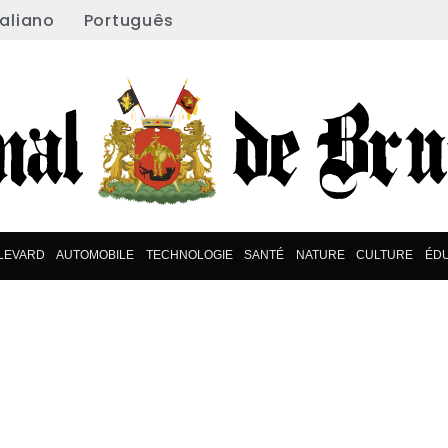
taliano
Português
LEVARD
AUTOMOBILE
TECHNOLOGIE
SANTÉ
NATURE
CULTURE
ÉD