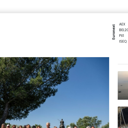
AEX
Euronext
BEL2
PX1
ISEQ
OSEB
PSI2
ENTE
BIOT
N150