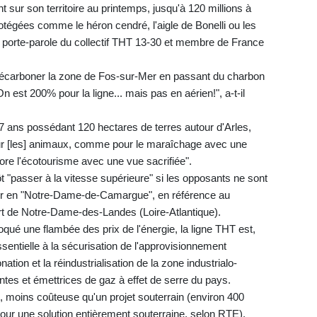
nt sur son territoire au printemps, jusqu'à 120 millions à
égées comme le héron cendré, l'aigle de Bonelli ou les
 porte-parole du collectif THT 13-30 et membre de France
 décarboner la zone de Fos-sur-Mer en passant du charbon
n est 200% pour la ligne... mais pas en aérien!", a-t-il
47 ans possédant 120 hectares de terres autour d'Arles,
 sur [les] animaux, comme pour le maraîchage avec une
core l'écotourisme avec une vue sacrifiée".
tôt "passer à la vitesse supérieure" si les opposants ne sont
r en "Notre-Dame-de-Camargue", en référence au
rt de Notre-Dame-des-Landes (Loire-Atlantique).
qué une flambée des prix de l'énergie, la ligne THT est,
sentielle à la sécurisation de l'approvisionnement
nation et la réindustrialisation de la zone industrialo-
ntes et émettrices de gaz à effet de serre du pays.
at, moins coûteuse qu'un projet souterrain (environ 400
 pour une solution entièrement souterraine, selon RTE).