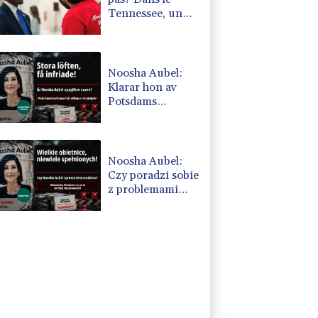
Tennessee, un
candidat
démocrate
victime du
redécoupage
Noosha Aubel:
électoral
Klarar hon av
Potsdams
problem?
Noosha Aubel:
Czy poradzi sobie
z problemami
Poczdamu?