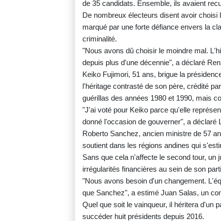
de 35 candidats. Ensemble, ils avaient recu
De nombreux électeurs disent avoir choisi 
marqué par une forte défiance envers la clas
criminalité.
"Nous avons dû choisir le moindre mal. L'
depuis plus d'une décennie", a déclaré Ren
Keiko Fujimori, 51 ans, brigue la présidenc
l'héritage contrasté de son père, crédité pa
guérillas des années 1980 et 1990, mais co
"J'ai voté pour Keiko parce qu'elle représe
donné l'occasion de gouverner", a déclaré L
Roberto Sanchez, ancien ministre de 57 ans,
soutient dans les régions andines qui s'est
Sans que cela n'affecte le second tour, un 
irrégularités financières au sein de son parti
"Nous avons besoin d'un changement. L'équi
que Sanchez", a estimé Juan Salas, un c
Quel que soit le vainqueur, il héritera d'un
succéder huit présidents depuis 2016.