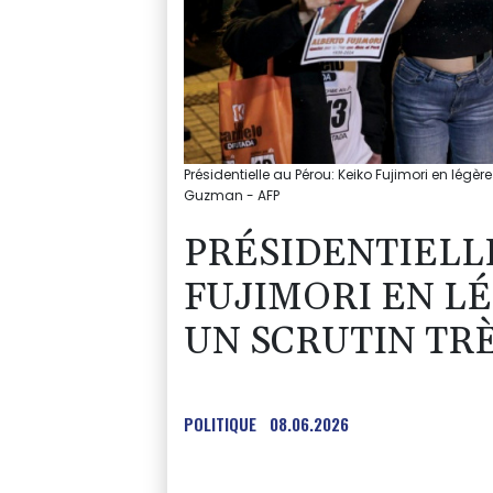
Présidentielle au Pérou: Keiko Fujimori en légè
Guzman - AFP
PRÉSIDENTIELL
FUJIMORI EN L
UN SCRUTIN TR
POLITIQUE
08.06.2026