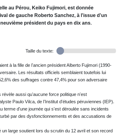
ielle au Pérou, Keiko Fujimori, est donnée
ival de gauche Roberto Sanchez, à l'issue d'un
le neuvième président du pays en dix ans.
Taille du texte:
nt à la fille de l'ancien président Alberto Fujimori (1990-
rsaire. Les résultats officiels semblaient toutefois lui
52,6% des suffrages contre 47,4% pour son adversaire
s révèle aussi qu'aucune force politique n'est
yste Paulo Vilca, de l'Institut d'études péruviennes (IEP).
u terme d'une journée qui s'est déroulée sans incidents
rturbé par des dysfonctionnements et des accusations de
un large soutient lors du scrutin du 12 avril et son record