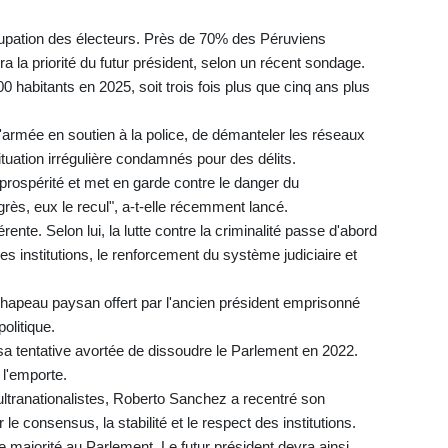
ccupation des électeurs. Près de 70% des Péruviens
era la priorité du futur président, selon un récent sondage.
 habitants en 2025, soit trois fois plus que cinq ans plus
'armée en soutien à la police, de démanteler les réseaux
ituation irrégulière condamnés pour des délits.
prospérité et met en garde contre le danger du
ès, eux le recul", a-t-elle récemment lancé.
nte. Selon lui, la lutte contre la criminalité passe d'abord
es institutions, le renforcement du système judiciaire et
 chapeau paysan offert par l'ancien président emprisonné
politique.
sa tentative avortée de dissoudre le Parlement en 2022.
 l'emporte.
ltranationalistes, Roberto Sanchez a recentré son
 le consensus, la stabilité et le respect des institutions.
majorité au Parlement. Le futur président devra ainsi