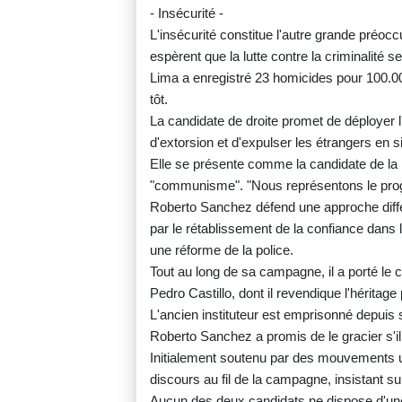
- Insécurité -
L'insécurité constitue l'autre grande préo
espèrent que la lutte contre la criminalité s
Lima a enregistré 23 homicides pour 100.000
tôt.
La candidate de droite promet de déployer l
d'extorsion et d'expulser les étrangers en s
Elle se présente comme la candidate de la 
"communisme". "Nous représentons le progr
Roberto Sanchez défend une approche différe
par le rétablissement de la confiance dans l
une réforme de la police.
Tout au long de sa campagne, il a porté le
Pedro Castillo, dont il revendique l'héritage 
L'ancien instituteur est emprisonné depuis 
Roberto Sanchez a promis de le gracier s'il
Initialement soutenu par des mouvements u
discours au fil de la campagne, insistant sur
Aucun des deux candidats ne dispose d'une 