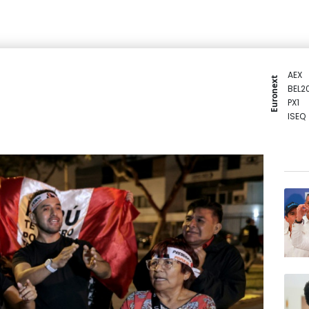
AEX
Euronext
BEL2
PX1
ISEQ
OSEB
PSI2
ENTE
BIOT
N150