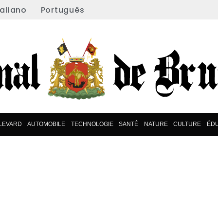
taliano
Português
LEVARD
AUTOMOBILE
TECHNOLOGIE
SANTÉ
NATURE
CULTURE
ÉD