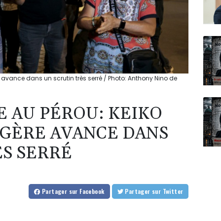
re avance dans un scrutin très serré / Photo: Anthony Nino de
E AU PÉROU: KEIKO
ÉGÈRE AVANCE DANS
ÈS SERRÉ
Partager
sur Facebook
Partager
sur Twitter