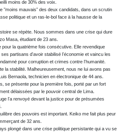
eilli moins de 30% des voix.
le "moins mauvais" des deux candidats, dans un scrutin
se politique et un ras-le-bol face à la hausse de la
histoire se répète. Nous sommes dans une crise qui dure
zo Masa, étudiant de 23 ans.
e pour la quatrième fois consécutive. Elle revendique
r ses partisans d'avoir stabilisé l'économie et vaincu les
ndamné pour corruption et crimes contre l'humanité.
nte la stabilité. Malheureusement, nous ne lui avons pas
uis Bernaola, technicien en électronique de 44 ans.
 se présente pour la première fois, porté par un fort
iment délaissées par le pouvoir central de Lima.
juge l'a renvoyé devant la justice pour de présumées
.
libre des pouvoirs est important. Keiko me fait plus peur
ommerçant de 32 ans.
 pays plongé dans une crise politique persistante qui a vu se