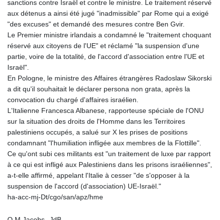
sanctions contre Israël et contre le ministre. Le traitement réservé
aux détenus a ainsi été jugé "inadmissible" par Rome qui a exigé
"des excuses" et demandé des mesures contre Ben Gvir.
Le Premier ministre irlandais a condamné le "traitement choquant
réservé aux citoyens de l'UE" et réclamé "la suspension d'une
partie, voire de la totalité, de l'accord d'association entre l'UE et
Israël".
En Pologne, le ministre des Affaires étrangères Radoslaw Sikorski
a dit qu'il souhaitait le déclarer persona non grata, après la
convocation du chargé d'affaires israélien.
L'Italienne Francesca Albanese, rapporteuse spéciale de l'ONU
sur la situation des droits de l'Homme dans les Territoires
palestiniens occupés, a salué sur X les prises de positions
condamnant "l'humiliation infligée aux membres de la Flottille".
Ce qu'ont subi ces militants est "un traitement de luxe par rapport
à ce qui est infligé aux Palestiniens dans les prisons israéliennes",
a-t-elle affirmé, appelant l'Italie à cesser "de s'opposer à la
suspension de l'accord (d'association) UE-Israël."
ha-acc-mj-Dt/cgo/san/apz/hme
O.M.Jacobs--JdB