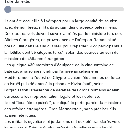
Taille du texte:
Ils ont été accueillis à l'aéroport par un large comité de soutien,
avec de nombreux militants agitant des drapeaux palestiniens.
Deux autres vols doivent suivre, affrétés par le ministère turc des
Affaires étrangères, en provenance de l'aéroport Ramon situé
près d'Eilat dans le sud d'Israël, pour rapatrier "422 participants à
la flottille, dont 85 citoyens turcs", selon des sources au sein du
ministère des Affaires étrangères.
Les quelque 430 membres d'équipage de la cinquantaine de
bateaux arraisonnés lundi par l'armée israélienne en
Méditerranée, à l'ouest de Chypre, avaient été amenés de force
en Israël puis détenus à la prison de Ktziot (sud), selon
l'organisation israélienne de défense des droits humains Adalah,
qui assure leur représentation légale et leur défense.
Ils ont "tous été expulsés", a indiqué le porte-parole du ministère
des Affaires étrangères, Oren Marmorstein, sans préciser s'ils
avaient été jugés.
Les militants égyptiens et jordaniens ont eux été transférés vers
leurs pays, à Taba et Aqaba, près des frontières avec Israël.