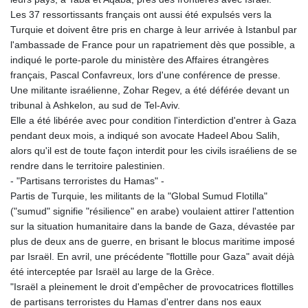
Les 37 ressortissants français ont aussi été expulsés vers la
Turquie et doivent être pris en charge à leur arrivée à Istanbul par
l'ambassade de France pour un rapatriement dès que possible, a
indiqué le porte-parole du ministère des Affaires étrangères
français, Pascal Confavreux, lors d'une conférence de presse.
Une militante israélienne, Zohar Regev, a été déférée devant un
tribunal à Ashkelon, au sud de Tel-Aviv.
Elle a été libérée avec pour condition l'interdiction d'entrer à Gaza
pendant deux mois, a indiqué son avocate Hadeel Abou Salih,
alors qu'il est de toute façon interdit pour les civils israéliens de se
rendre dans le territoire palestinien.
- "Partisans terroristes du Hamas" -
Partis de Turquie, les militants de la "Global Sumud Flotilla"
("sumud" signifie "résilience" en arabe) voulaient attirer l'attention
sur la situation humanitaire dans la bande de Gaza, dévastée par
plus de deux ans de guerre, en brisant le blocus maritime imposé
par Israël. En avril, une précédente "flottille pour Gaza" avait déjà
été interceptée par Israël au large de la Grèce.
"Israël a pleinement le droit d'empêcher de provocatrices flottilles
de partisans terroristes du Hamas d'entrer dans nos eaux