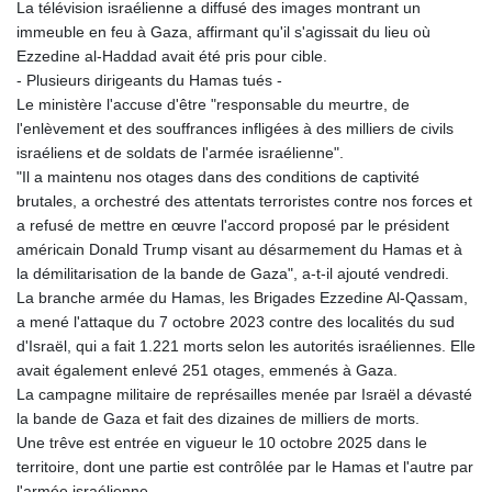
La télévision israélienne a diffusé des images montrant un
immeuble en feu à Gaza, affirmant qu'il s'agissait du lieu où
Ezzedine al-Haddad avait été pris pour cible.
- Plusieurs dirigeants du Hamas tués -
Le ministère l'accuse d'être "responsable du meurtre, de
l'enlèvement et des souffrances infligées à des milliers de civils
israéliens et de soldats de l'armée israélienne".
"Il a maintenu nos otages dans des conditions de captivité
brutales, a orchestré des attentats terroristes contre nos forces et
a refusé de mettre en œuvre l'accord proposé par le président
américain Donald Trump visant au désarmement du Hamas et à
la démilitarisation de la bande de Gaza", a-t-il ajouté vendredi.
La branche armée du Hamas, les Brigades Ezzedine Al-Qassam,
a mené l'attaque du 7 octobre 2023 contre des localités du sud
d'Israël, qui a fait 1.221 morts selon les autorités israéliennes. Elle
avait également enlevé 251 otages, emmenés à Gaza.
La campagne militaire de représailles menée par Israël a dévasté
la bande de Gaza et fait des dizaines de milliers de morts.
Une trêve est entrée en vigueur le 10 octobre 2025 dans le
territoire, dont une partie est contrôlée par le Hamas et l'autre par
l'armée israélienne.