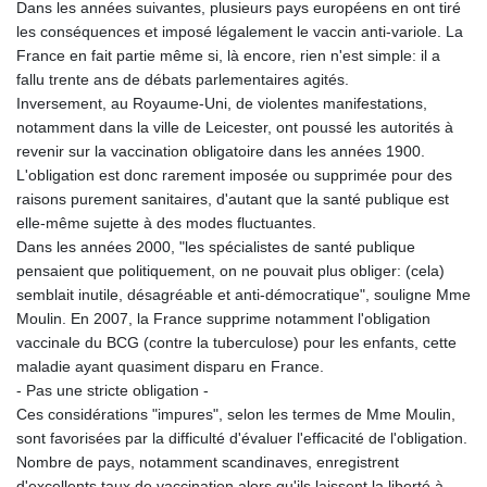
Dans les années suivantes, plusieurs pays européens en ont tiré
les conséquences et imposé légalement le vaccin anti-variole. La
France en fait partie même si, là encore, rien n'est simple: il a
fallu trente ans de débats parlementaires agités.
Inversement, au Royaume-Uni, de violentes manifestations,
notamment dans la ville de Leicester, ont poussé les autorités à
revenir sur la vaccination obligatoire dans les années 1900.
L'obligation est donc rarement imposée ou supprimée pour des
raisons purement sanitaires, d'autant que la santé publique est
elle-même sujette à des modes fluctuantes.
Dans les années 2000, "les spécialistes de santé publique
pensaient que politiquement, on ne pouvait plus obliger: (cela)
semblait inutile, désagréable et anti-démocratique", souligne Mme
Moulin. En 2007, la France supprime notamment l'obligation
vaccinale du BCG (contre la tuberculose) pour les enfants, cette
maladie ayant quasiment disparu en France.
- Pas une stricte obligation -
Ces considérations "impures", selon les termes de Mme Moulin,
sont favorisées par la difficulté d'évaluer l'efficacité de l'obligation.
Nombre de pays, notamment scandinaves, enregistrent
d'excellents taux de vaccination alors qu'ils laissent la liberté à