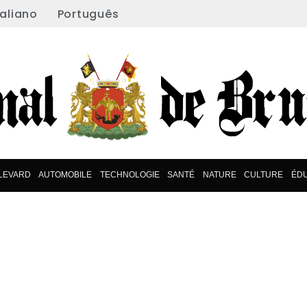
taliano
Português
LEVARD
AUTOMOBILE
TECHNOLOGIE
SANTÉ
NATURE
CULTURE
ÉD