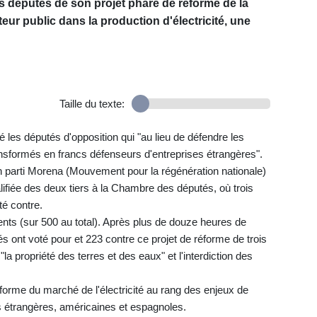
les députés de son projet phare de réforme de la
teur public dans la production d'électricité, une
Taille du texte:
é les députés d'opposition qui "au lieu de défendre les
ransformés en francs défenseurs d'entreprises étrangères".
 parti Morena (Mouvement pour la régénération nationale)
ualifiée des deux tiers à la Chambre des députés, où trois
té contre.
sents (sur 500 au total). Après plus de douze heures de
és ont voté pour et 223 contre ce projet de réforme de trois
 "la propriété des terres et des eaux" et l'interdiction des
éforme du marché de l'électricité au rang des enjeux de
s étrangères, américaines et espagnoles.