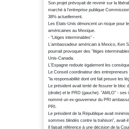
Son projet prévoyait de revenir sur la libé
marché à l'entreprise publique Commission f
38% actuellement.
Les Etats-Unis dénoncent un risque pour le
américaines au Mexique.
- "Litiges interminables" -
L'ambassadeur américain à Mexico, Ken Sal
pourrait provoquer des "litiges interminabl
Unis-Canada.
L'Espagne redoute également les conséque
Le Conseil coordinateur des entrepreneurs 
"la responsabilité dont ont fait preuve les lé
Le président avait tenté de fissurer le bloc 
(droite) et le PRD (gauche). "AMLO" - ses 
nommé un ex-gouverneur du PRI ambassadeu
PRI.
Le président de la République avait minimis
sommes blindés contre la trahison", avait-i
Il faisait référence à une décision de la Cou