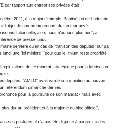
CFE par rapport aux entreprises privées était
 début 2021, à la majorité simple. Baptisé Loi de l'industrie
ait l'objet de nombreux recours du secteur privé.
é inconstitutionnelle, alors nous n'aurions plus rien", a
onférence de presse lundi.
maine dernière qu'en cas de "trahison des députés" sur sa
s lundi une "loi minière" "pour que le lithium reste propriété
exploitations de ce minerai -stratégique pour la fabrication
mple.
es députés, "AMLO" avait validé son maintien au pouvoir
d'un référendum dimanche dernier.
t prononcé pour la poursuite de son mandat - mais avec
plus dur au président et à la majorité du bloc officiel",
 dans ses postures et n'a pas été disposé à parvenir à des