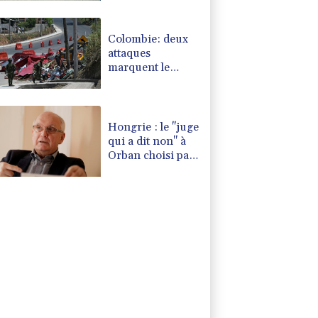
Colombie: deux
attaques
marquent le
premier jour du
président de la
Espriella au
pouvoir
Hongrie : le "juge
qui a dit non" à
Orban choisi par
le camp Magyar
pour devenir
président