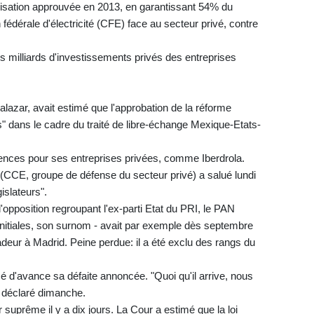
ralisation approuvée en 2013, en garantissant 54% du
édérale d'électricité (CFE) face au secteur privé, contre
s milliards d'investissements privés des entreprises
azar, avait estimé que l'approbation de la réforme
es" dans le cadre du traité de libre-échange Mexique-Etats-
nces pour ses entreprises privées, comme Iberdrola.
(CCE, groupe de défense du secteur privé) a salué lundi
gislateurs".
d'opposition regroupant l'ex-parti Etat du PRI, le PAN
initiales, son surnom - avait par exemple dès septembre
r à Madrid. Peine perdue: il a été exclu des rangs du
é d'avance sa défaite annoncée. "Quoi qu'il arrive, nous
l déclaré dimanche.
r suprême il y a dix jours. La Cour a estimé que la loi