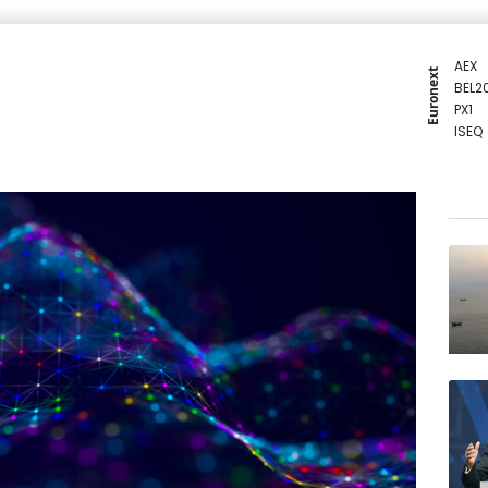
AEX
Euronext
BEL2
PX1
ISEQ
OSEB
PSI2
ENTE
BIOT
N150