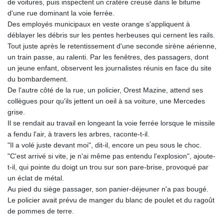
de voitures, puis inspectent un cratère creusé dans le bitume
d'une rue dominant la voie ferrée.
Des employés municipaux en veste orange s'appliquent à
déblayer les débris sur les pentes herbeuses qui cernent les rails.
Tout juste après le retentissement d'une seconde sirène aérienne,
un train passe, au ralenti. Par les fenêtres, des passagers, dont
un jeune enfant, observent les journalistes réunis en face du site
du bombardement.
De l'autre côté de la rue, un policier, Orest Mazine, attend ses
collègues pour qu'ils jettent un oeil à sa voiture, une Mercedes
grise.
Il se rendait au travail en longeant la voie ferrée lorsque le missile
a fendu l'air, à travers les arbres, raconte-t-il.
"Il a volé juste devant moi", dit-il, encore un peu sous le choc.
"C'est arrivé si vite, je n'ai même pas entendu l'explosion", ajoute-
t-il, qui pointe du doigt un trou sur son pare-brise, provoqué par
un éclat de métal.
Au pied du siège passager, son panier-déjeuner n'a pas bougé.
Le policier avait prévu de manger du blanc de poulet et du ragoût
de pommes de terre.