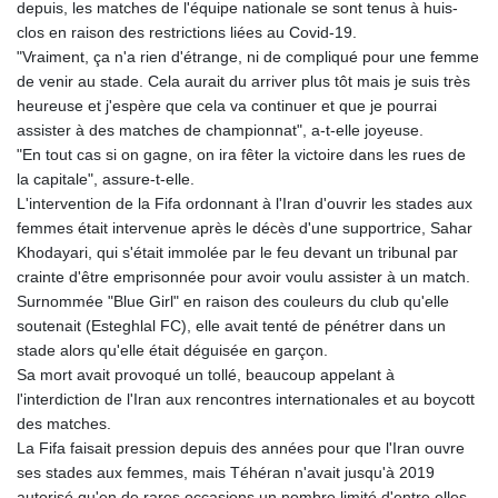
depuis, les matches de l'équipe nationale se sont tenus à huis-
clos en raison des restrictions liées au Covid-19.
"Vraiment, ça n'a rien d'étrange, ni de compliqué pour une femme
de venir au stade. Cela aurait du arriver plus tôt mais je suis très
heureuse et j'espère que cela va continuer et que je pourrai
assister à des matches de championnat", a-t-elle joyeuse.
"En tout cas si on gagne, on ira fêter la victoire dans les rues de
la capitale", assure-t-elle.
L'intervention de la Fifa ordonnant à l'Iran d'ouvrir les stades aux
femmes était intervenue après le décès d'une supportrice, Sahar
Khodayari, qui s'était immolée par le feu devant un tribunal par
crainte d'être emprisonnée pour avoir voulu assister à un match.
Surnommée "Blue Girl" en raison des couleurs du club qu'elle
soutenait (Esteghlal FC), elle avait tenté de pénétrer dans un
stade alors qu'elle était déguisée en garçon.
Sa mort avait provoqué un tollé, beaucoup appelant à
l'interdiction de l'Iran aux rencontres internationales et au boycott
des matches.
La Fifa faisait pression depuis des années pour que l'Iran ouvre
ses stades aux femmes, mais Téhéran n'avait jusqu'à 2019
autorisé qu'en de rares occasions un nombre limité d'entre elles